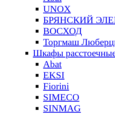
UNOX
БРЯНСКИЙ ЭЛ
ВОСХОД
Торгмаш Любер
Шкафы расстоечны
Abat
EKSI
Fiorini
SIMECO
SINMAG