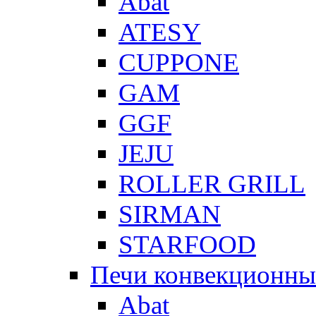
Abat
ATESY
CUPPONE
GAM
GGF
JEJU
ROLLER GRILL
SIRMAN
STARFOOD
Печи конвекционны
Abat