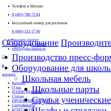
Телефон в Москве
8 (495) 788 72 84
Бесплатный номер для регионов
8 (800) 333 17 90
Оборудование
Производит
Заказать проект
Регистрация
Войти
office@ooo-dialog.ru
Производство пресс-фор
Оборудование для школ
0
корзина
Школьная мебель
Каталог
Школьные парты
О нас
НАШИ РАБОТЫ
Статьи
Стулья ученические
ПРОЕКТИРОВАНИЕ
Сертификаты
Шкафы и стеллажи
КОНТАКТЫ