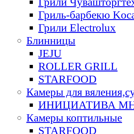
Грили Чувашторгте
Гриль-барбекю Koca
Грили Electrolux
Блинницы
JEJU
ROLLER GRILL
STARFOOD
Камеры для вяления,с
ИНИЦИАТИВА М
Камеры коптильные
STARFOOD