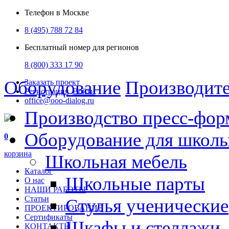
Телефон в Москве
8 (495) 788 72 84
Бесплатный номер для регионов
8 (800) 333 17 90
Оборудование
Производит
Заказать проект
Регистрация
Войти
office@ooo-dialog.ru
Производство пресс-фор
Оборудование для школ
0
корзина
Школьная мебель
Каталог
Школьные парты
О нас
НАШИ РАБОТЫ
Статьи
Стулья ученические
ПРОЕКТИРОВАНИЕ
Сертификаты
Шкафы и стеллажи
КОНТАКТЫ