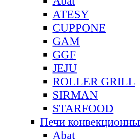
Abat
ATESY
CUPPONE
GAM
GGF
JEJU
ROLLER GRILL
SIRMAN
STARFOOD
Печи конвекционны
Abat