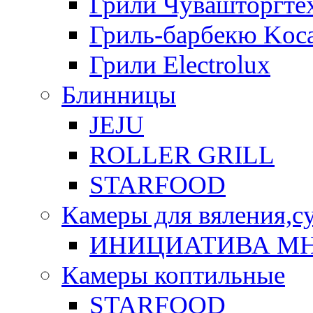
Грили Чувашторгте
Гриль-барбекю Koca
Грили Electrolux
Блинницы
JEJU
ROLLER GRILL
STARFOOD
Камеры для вяления,с
ИНИЦИАТИВА М
Камеры коптильные
STARFOOD