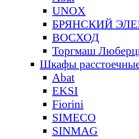
UNOX
БРЯНСКИЙ ЭЛ
ВОСХОД
Торгмаш Любер
Шкафы расстоечны
Abat
EKSI
Fiorini
SIMECO
SINMAG