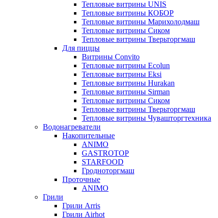
Тепловые витрины UNIS
Тепловые витрины КОБОР
Тепловые витрины Марихолодмаш
Тепловые витрины Сиком
Тепловые витрины Тверьторгмаш
Для пиццы
Витрины Convito
Тепловые витрины Ecolun
Тепловые витрины Eksi
Тепловые витрины Hurakan
Тепловые витрины Sirman
Тепловые витрины Сиком
Тепловые витрины Тверьторгмаш
Тепловые витрины Чувашторгтехника
Водонагреватели
Накопительные
ANIMO
GASTROTOP
STARFOOD
Гродноторгмаш
Проточные
ANIMO
Грили
Грили Arris
Грили Airhot