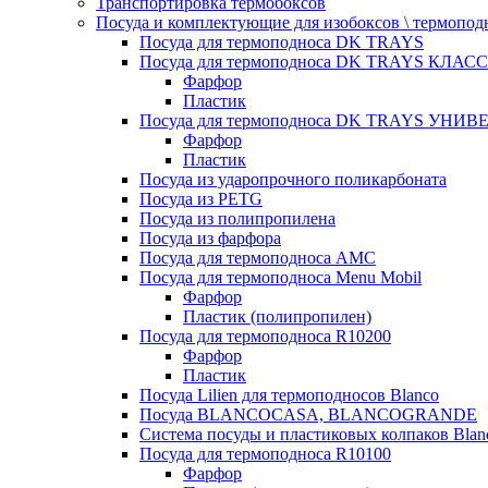
Транспортировка термобоксов
Посуда и комплектующие для изобоксов \ термопод
Посуда для термоподноса DK TRAYS
Посуда для термоподноса DK TRAYS КЛАСС
Фарфор
Пластик
Посуда для термоподноса DK TRAYS УНИВЕ
Фарфор
Пластик
Посуда из ударопрочного поликарбоната
Посуда из PETG
Посуда из полипропилена
Посуда из фарфора
Посуда для термоподноса AMC
Посуда для термоподноса Menu Mobil
Фарфор
Пластик (полипропилен)
Посуда для термоподноса R10200
Фарфор
Пластик
Посуда Lilien для термоподносов Blanco
Посуда BLANCOCASA, BLANCOGRANDE
Система посуды и пластиковых колпаков Blan
Посуда для термоподноса R10100
Фарфор