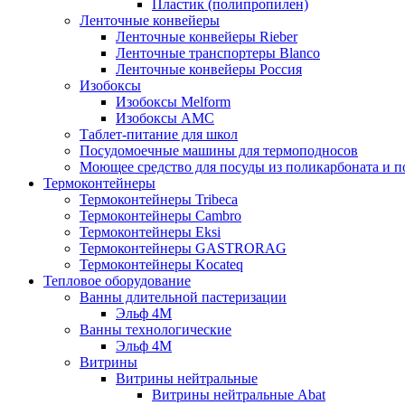
Пластик (полипропилен)
Ленточные конвейеры
Ленточные конвейеры Rieber
Ленточные транспортеры Blanco
Ленточные конвейеры Россия
Изобоксы
Изобоксы Melform
Изобоксы AMC
Таблет-питание для школ
Посудомоечные машины для термоподносов
Моющее средство для посуды из поликарбоната и 
Термоконтейнеры
Термоконтейнеры Tribeca
Термоконтейнеры Cambro
Термоконтейнеры Eksi
Термоконтейнеры GASTRORAG
Термоконтейнеры Kocateq
Тепловое оборудование
Ванны длительной пастеризации
Эльф 4М
Ванны технологические
Эльф 4М
Витрины
Витрины нейтральные
Витрины нейтральные Abat