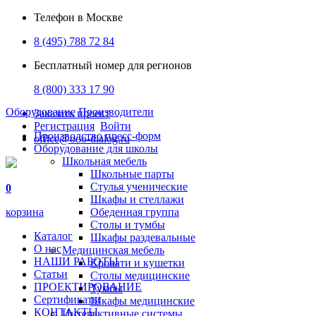
Телефон в Москве
8 (495) 788 72 84
Бесплатный номер для регионов
8 (800) 333 17 90
Оборудование
Производители
Заказать проект
Регистрация
Войти
Производство пресс-форм
office@ooo-dialog.ru
Оборудование для школы
Школьная мебель
Школьные парты
Стулья ученические
0
Шкафы и стеллажи
корзина
Обеденная группа
Столы и тумбы
Каталог
Шкафы раздевальные
О нас
Медицинская мебель
НАШИ РАБОТЫ
Кровати и кушетки
Статьи
Столы медицинские
ПРОЕКТИРОВАНИЕ
Тумбы
Сертификаты
Шкафы медицинские
КОНТАКТЫ
Интерактивные системы