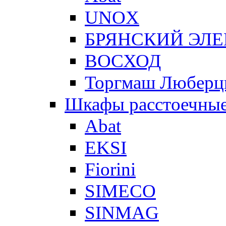
UNOX
БРЯНСКИЙ ЭЛ
ВОСХОД
Торгмаш Любер
Шкафы расстоечны
Abat
EKSI
Fiorini
SIMECO
SINMAG