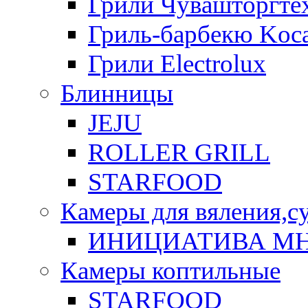
Грили Чувашторгте
Гриль-барбекю Koca
Грили Electrolux
Блинницы
JEJU
ROLLER GRILL
STARFOOD
Камеры для вяления,с
ИНИЦИАТИВА М
Камеры коптильные
STARFOOD