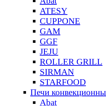
Abat
ATESY
CUPPONE
GAM
GGF
JEJU
ROLLER GRILL
SIRMAN
STARFOOD
Печи конвекционны
Abat