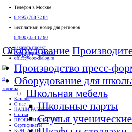
Телефон в Москве
8 (495) 788 72 84
Бесплатный номер для регионов
8 (800) 333 17 90
Оборудование
Производит
Заказать проект
Регистрация
Войти
office@ooo-dialog.ru
Производство пресс-фор
Оборудование для школ
0
корзина
Школьная мебель
Каталог
Школьные парты
О нас
НАШИ РАБОТЫ
Статьи
Стулья ученические
ПРОЕКТИРОВАНИЕ
Сертификаты
Шкафы и стеллажи
КОНТАКТЫ