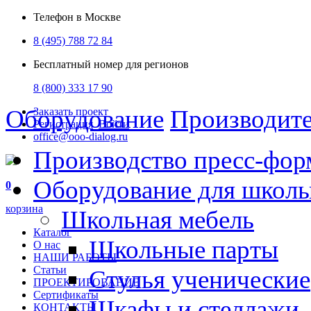
Телефон в Москве
8 (495) 788 72 84
Бесплатный номер для регионов
8 (800) 333 17 90
Оборудование
Производит
Заказать проект
Регистрация
Войти
office@ooo-dialog.ru
Производство пресс-фор
Оборудование для школ
0
корзина
Школьная мебель
Каталог
Школьные парты
О нас
НАШИ РАБОТЫ
Статьи
Стулья ученические
ПРОЕКТИРОВАНИЕ
Сертификаты
Шкафы и стеллажи
КОНТАКТЫ