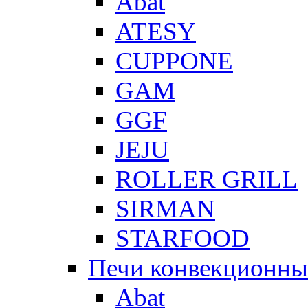
Abat
ATESY
CUPPONE
GAM
GGF
JEJU
ROLLER GRILL
SIRMAN
STARFOOD
Печи конвекционны
Abat