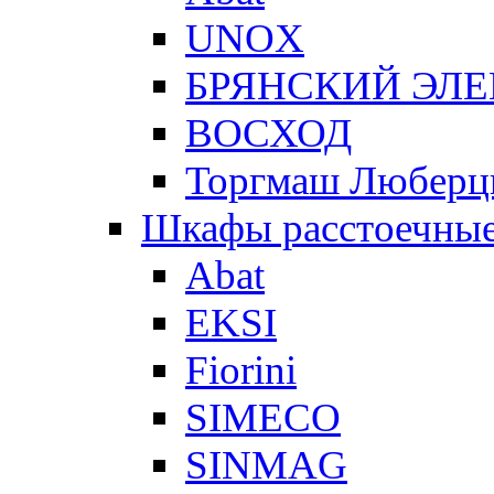
UNOX
БРЯНСКИЙ ЭЛ
ВОСХОД
Торгмаш Любер
Шкафы расстоечны
Abat
EKSI
Fiorini
SIMECO
SINMAG