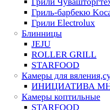
Грили Чувашторгте
Гриль-барбекю Koca
Грили Electrolux
Блинницы
JEJU
ROLLER GRILL
STARFOOD
Камеры для вяления,с
ИНИЦИАТИВА М
Камеры коптильные
STARFOOD