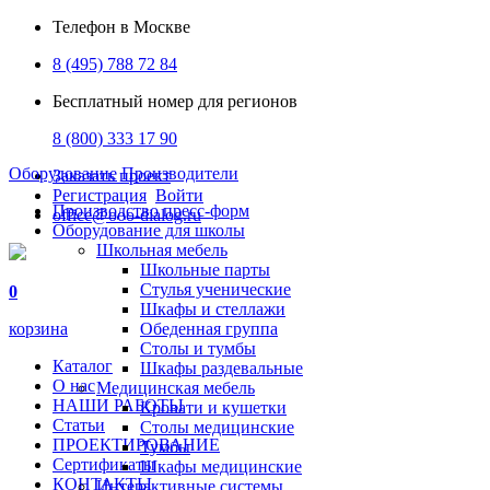
Телефон в Москве
8 (495) 788 72 84
Бесплатный номер для регионов
8 (800) 333 17 90
Оборудование
Производители
Заказать проект
Регистрация
Войти
Производство пресс-форм
office@ooo-dialog.ru
Оборудование для школы
Школьная мебель
Школьные парты
Стулья ученические
0
Шкафы и стеллажи
корзина
Обеденная группа
Столы и тумбы
Каталог
Шкафы раздевальные
О нас
Медицинская мебель
НАШИ РАБОТЫ
Кровати и кушетки
Статьи
Столы медицинские
ПРОЕКТИРОВАНИЕ
Тумбы
Сертификаты
Шкафы медицинские
КОНТАКТЫ
Интерактивные системы