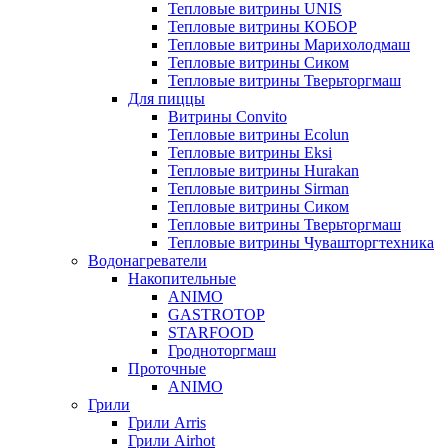
Тепловые витрины UNIS
Тепловые витрины КОБОР
Тепловые витрины Марихолодмаш
Тепловые витрины Сиком
Тепловые витрины Тверьторгмаш
Для пиццы
Витрины Convito
Тепловые витрины Ecolun
Тепловые витрины Eksi
Тепловые витрины Hurakan
Тепловые витрины Sirman
Тепловые витрины Сиком
Тепловые витрины Тверьторгмаш
Тепловые витрины Чувашторгтехника
Водонагреватели
Накопительные
ANIMO
GASTROTOP
STARFOOD
Гродноторгмаш
Проточные
ANIMO
Грили
Грили Arris
Грили Airhot