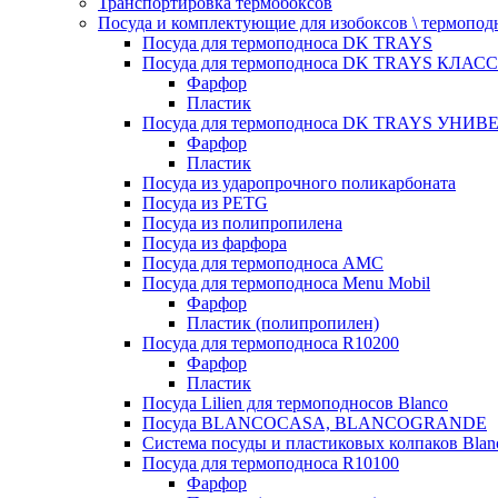
Транспортировка термобоксов
Посуда и комплектующие для изобоксов \ термопод
Посуда для термоподноса DK TRAYS
Посуда для термоподноса DK TRAYS КЛАСС
Фарфор
Пластик
Посуда для термоподноса DK TRAYS УНИВЕ
Фарфор
Пластик
Посуда из ударопрочного поликарбоната
Посуда из PETG
Посуда из полипропилена
Посуда из фарфора
Посуда для термоподноса AMC
Посуда для термоподноса Menu Mobil
Фарфор
Пластик (полипропилен)
Посуда для термоподноса R10200
Фарфор
Пластик
Посуда Lilien для термоподносов Blanco
Посуда BLANCOCASA, BLANCOGRANDE
Система посуды и пластиковых колпаков Blan
Посуда для термоподноса R10100
Фарфор