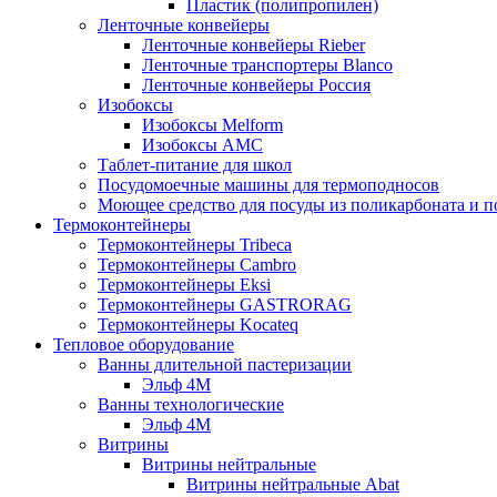
Пластик (полипропилен)
Ленточные конвейеры
Ленточные конвейеры Rieber
Ленточные транспортеры Blanco
Ленточные конвейеры Россия
Изобоксы
Изобоксы Melform
Изобоксы AMC
Таблет-питание для школ
Посудомоечные машины для термоподносов
Моющее средство для посуды из поликарбоната и 
Термоконтейнеры
Термоконтейнеры Tribeca
Термоконтейнеры Cambro
Термоконтейнеры Eksi
Термоконтейнеры GASTRORAG
Термоконтейнеры Kocateq
Тепловое оборудование
Ванны длительной пастеризации
Эльф 4М
Ванны технологические
Эльф 4М
Витрины
Витрины нейтральные
Витрины нейтральные Abat