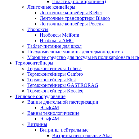
Пластик (полипропилен)
Ленточные конвейеры
Ленточные конвейеры Rieber
Ленточные транспортеры Blanco
Ленточные конвейеры Россия
Изобоксы
Изобоксы Melform
Изобоксы AMC
Таблет-питание для школ
Посудомоечные машины для термоподносов
Моющее средство для посуды из поликарбоната и 
Термоконтейнеры
Термоконтейнеры Tribeca
Термоконтейнеры Cambro
Термоконтейнеры Eksi
Термоконтейнеры GASTRORAG
Термоконтейнеры Kocateq
Тепловое оборудование
Ванны длительной пастеризации
Эльф 4М
Ванны технологические
Эльф 4М
Витрины
Витрины нейтральные
Витрины нейтральные Abat