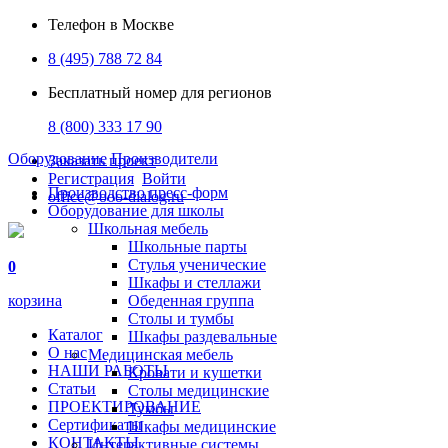
Телефон в Москве
8 (495) 788 72 84
Бесплатный номер для регионов
8 (800) 333 17 90
Оборудование
Производители
Заказать проект
Регистрация
Войти
Производство пресс-форм
office@ooo-dialog.ru
Оборудование для школы
Школьная мебель
Школьные парты
Стулья ученические
0
Шкафы и стеллажи
корзина
Обеденная группа
Столы и тумбы
Каталог
Шкафы раздевальные
О нас
Медицинская мебель
НАШИ РАБОТЫ
Кровати и кушетки
Статьи
Столы медицинские
ПРОЕКТИРОВАНИЕ
Тумбы
Сертификаты
Шкафы медицинские
КОНТАКТЫ
Интерактивные системы