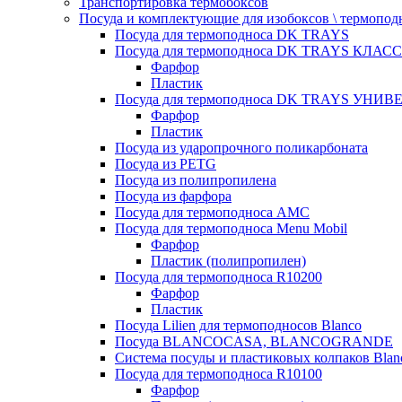
Транспортировка термобоксов
Посуда и комплектующие для изобоксов \ термопод
Посуда для термоподноса DK TRAYS
Посуда для термоподноса DK TRAYS КЛАСС
Фарфор
Пластик
Посуда для термоподноса DK TRAYS УНИВЕ
Фарфор
Пластик
Посуда из ударопрочного поликарбоната
Посуда из PETG
Посуда из полипропилена
Посуда из фарфора
Посуда для термоподноса AMC
Посуда для термоподноса Menu Mobil
Фарфор
Пластик (полипропилен)
Посуда для термоподноса R10200
Фарфор
Пластик
Посуда Lilien для термоподносов Blanco
Посуда BLANCOCASA, BLANCOGRANDE
Система посуды и пластиковых колпаков Blan
Посуда для термоподноса R10100
Фарфор