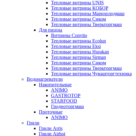
Тепловые витрины UNIS
Тепловые витрины КОБОР
Тепловые витрины Марихолодмаш
Тепловые витрины Сиком
Тепловые витрины Тверьторгмаш
Для пиццы
Витрины Convito
Тепловые витрины Ecolun
Тепловые витрины Eksi
Тепловые витрины Hurakan
Тепловые витрины Sirman
Тепловые витрины Сиком
Тепловые витрины Тверьторгмаш
Тепловые витрины Чувашторгтехника
Водонагреватели
Накопительные
ANIMO
GASTROTOP
STARFOOD
Гродноторгмаш
Проточные
ANIMO
Грили
Грили Arris
Грили Airhot