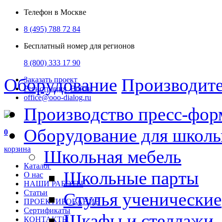
Телефон в Москве
8 (495) 788 72 84
Бесплатный номер для регионов
8 (800) 333 17 90
Оборудование
Производит
Заказать проект
Регистрация
Войти
office@ooo-dialog.ru
Производство пресс-фор
Оборудование для школ
0
корзина
Школьная мебель
Каталог
Школьные парты
О нас
НАШИ РАБОТЫ
Статьи
Стулья ученические
ПРОЕКТИРОВАНИЕ
Сертификаты
Шкафы и стеллажи
КОНТАКТЫ