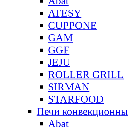
Abat
ATESY
CUPPONE
GAM
GGF
JEJU
ROLLER GRILL
SIRMAN
STARFOOD
Печи конвекционны
Abat