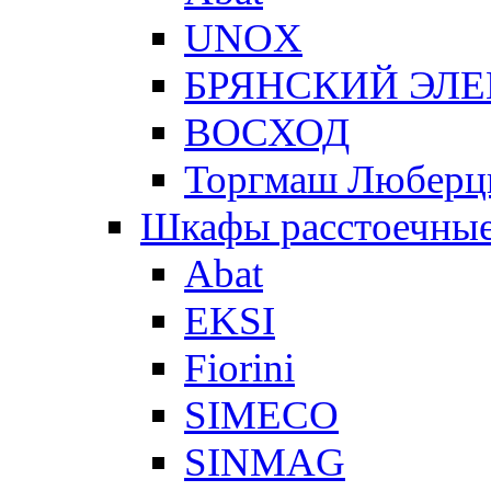
UNOX
БРЯНСКИЙ ЭЛ
ВОСХОД
Торгмаш Любер
Шкафы расстоечны
Abat
EKSI
Fiorini
SIMECO
SINMAG