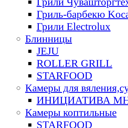
Грили Чувашторгте
Гриль-барбекю Koca
Грили Electrolux
Блинницы
JEJU
ROLLER GRILL
STARFOOD
Камеры для вяления,с
ИНИЦИАТИВА М
Камеры коптильные
STARFOOD