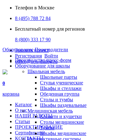
Телефон в Москве
8 (495) 788 72 84
Бесплатный номер для регионов
8 (800) 333 17 90
Оборудование
Производители
Заказать проект
Регистрация
Войти
Производство пресс-форм
office@ooo-dialog.ru
Оборудование для школы
Школьная мебель
Школьные парты
Стулья ученические
0
Шкафы и стеллажи
корзина
Обеденная группа
Столы и тумбы
Каталог
Шкафы раздевальные
О нас
Медицинская мебель
НАШИ РАБОТЫ
Кровати и кушетки
Статьи
Столы медицинские
ПРОЕКТИРОВАНИЕ
Тумбы
Сертификаты
Шкафы медицинские
КОНТАКТЫ
Интерактивные системы