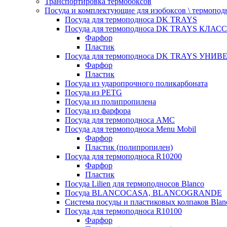
Транспортировка термобоксов
Посуда и комплектующие для изобоксов \ термопод
Посуда для термоподноса DK TRAYS
Посуда для термоподноса DK TRAYS КЛАСС
Фарфор
Пластик
Посуда для термоподноса DK TRAYS УНИВЕ
Фарфор
Пластик
Посуда из ударопрочного поликарбоната
Посуда из PETG
Посуда из полипропилена
Посуда из фарфора
Посуда для термоподноса AMC
Посуда для термоподноса Menu Mobil
Фарфор
Пластик (полипропилен)
Посуда для термоподноса R10200
Фарфор
Пластик
Посуда Lilien для термоподносов Blanco
Посуда BLANCOCASA, BLANCOGRANDE
Система посуды и пластиковых колпаков Blan
Посуда для термоподноса R10100
Фарфор