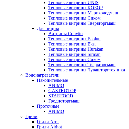
Тепловые витрины UNIS
Тепловые витрины КОБОР
Тепловые витрины Марихолодмаш
Тепловые витрины Сиком
Тепловые витрины Тверьторгмаш
Для пиццы
Витрины Convito
Тепловые витрины Ecolun
Тепловые витрины Eksi
Тепловые витрины Hurakan
Тепловые витрины Sirman
Тепловые витрины Сиком
Тепловые витрины Тверьторгмаш
Тепловые витрины Чувашторгтехника
Водонагреватели
Накопительные
ANIMO
GASTROTOP
STARFOOD
Гродноторгмаш
Проточные
ANIMO
Грили
Грили Arris
Грили Airhot