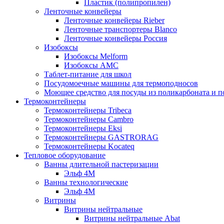
Пластик (полипропилен)
Ленточные конвейеры
Ленточные конвейеры Rieber
Ленточные транспортеры Blanco
Ленточные конвейеры Россия
Изобоксы
Изобоксы Melform
Изобоксы AMC
Таблет-питание для школ
Посудомоечные машины для термоподносов
Моющее средство для посуды из поликарбоната и 
Термоконтейнеры
Термоконтейнеры Tribeca
Термоконтейнеры Cambro
Термоконтейнеры Eksi
Термоконтейнеры GASTRORAG
Термоконтейнеры Kocateq
Тепловое оборудование
Ванны длительной пастеризации
Эльф 4М
Ванны технологические
Эльф 4М
Витрины
Витрины нейтральные
Витрины нейтральные Abat