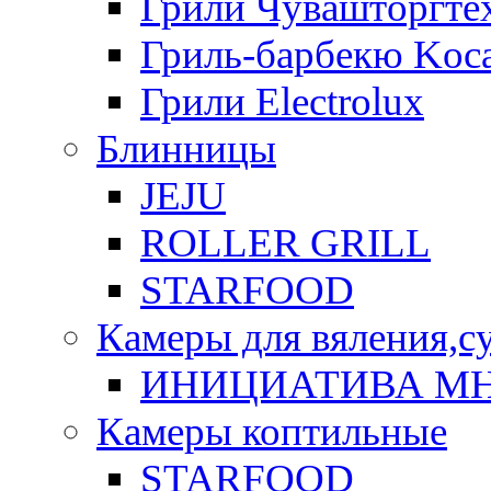
Грили Чувашторгте
Гриль-барбекю Koca
Грили Electrolux
Блинницы
JEJU
ROLLER GRILL
STARFOOD
Камеры для вяления,с
ИНИЦИАТИВА М
Камеры коптильные
STARFOOD