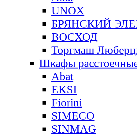
UNOX
БРЯНСКИЙ ЭЛ
ВОСХОД
Торгмаш Любер
Шкафы расстоечны
Abat
EKSI
Fiorini
SIMECO
SINMAG