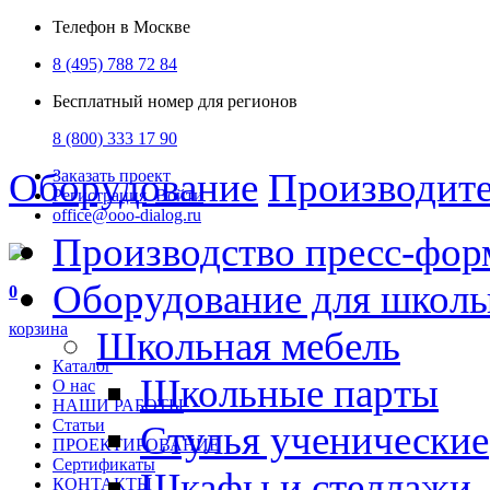
Телефон в Москве
8 (495) 788 72 84
Бесплатный номер для регионов
8 (800) 333 17 90
Оборудование
Производит
Заказать проект
Регистрация
Войти
office@ooo-dialog.ru
Производство пресс-фор
Оборудование для школ
0
корзина
Школьная мебель
Каталог
Школьные парты
О нас
НАШИ РАБОТЫ
Статьи
Стулья ученические
ПРОЕКТИРОВАНИЕ
Сертификаты
Шкафы и стеллажи
КОНТАКТЫ