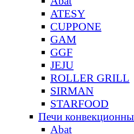
Abat
ATESY
CUPPONE
GAM
GGF
JEJU
ROLLER GRILL
SIRMAN
STARFOOD
Печи конвекционны
Abat