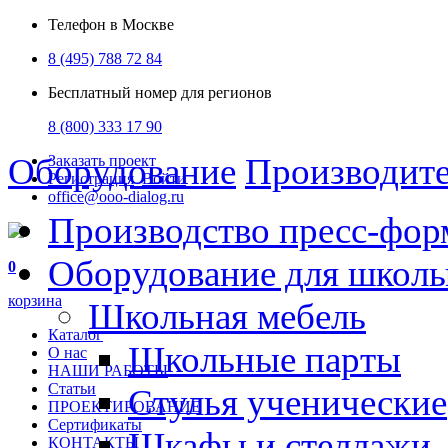
Телефон в Москве
8 (495) 788 72 84
Бесплатный номер для регионов
8 (800) 333 17 90
Оборудование
Производит
Заказать проект
Регистрация
Войти
office@ooo-dialog.ru
Производство пресс-фор
Оборудование для школ
0
корзина
Школьная мебель
Каталог
Школьные парты
О нас
НАШИ РАБОТЫ
Статьи
Стулья ученические
ПРОЕКТИРОВАНИЕ
Сертификаты
Шкафы и стеллажи
КОНТАКТЫ