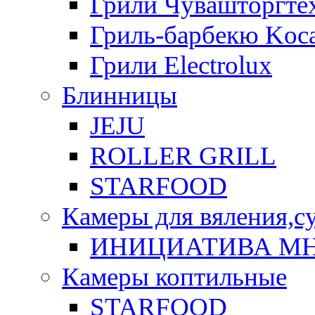
Грили Чувашторгте
Гриль-барбекю Koca
Грили Electrolux
Блинницы
JEJU
ROLLER GRILL
STARFOOD
Камеры для вяления,с
ИНИЦИАТИВА М
Камеры коптильные
STARFOOD