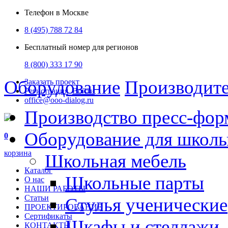
Телефон в Москве
8 (495) 788 72 84
Бесплатный номер для регионов
8 (800) 333 17 90
Оборудование
Производит
Заказать проект
Регистрация
Войти
office@ooo-dialog.ru
Производство пресс-фор
Оборудование для школ
0
корзина
Школьная мебель
Каталог
Школьные парты
О нас
НАШИ РАБОТЫ
Статьи
Стулья ученические
ПРОЕКТИРОВАНИЕ
Сертификаты
Шкафы и стеллажи
КОНТАКТЫ