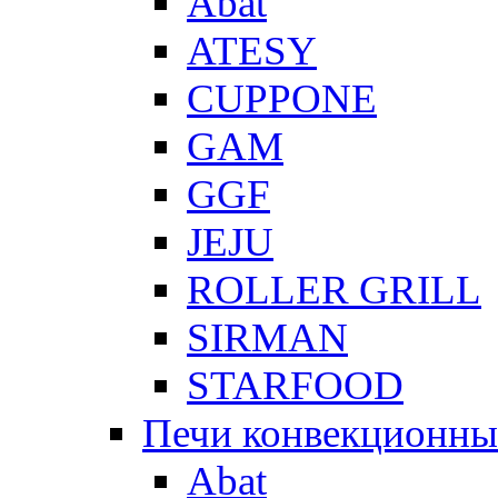
Abat
ATESY
CUPPONE
GAM
GGF
JEJU
ROLLER GRILL
SIRMAN
STARFOOD
Печи конвекционны
Abat