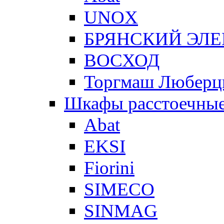
UNOX
БРЯНСКИЙ ЭЛ
ВОСХОД
Торгмаш Любер
Шкафы расстоечны
Abat
EKSI
Fiorini
SIMECO
SINMAG