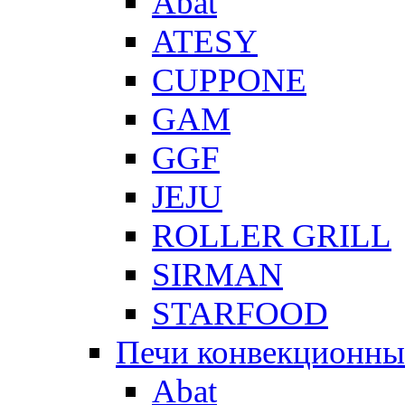
Abat
ATESY
CUPPONE
GAM
GGF
JEJU
ROLLER GRILL
SIRMAN
STARFOOD
Печи конвекционны
Abat