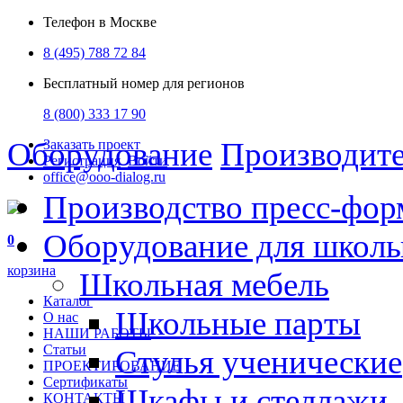
Телефон в Москве
8 (495) 788 72 84
Бесплатный номер для регионов
8 (800) 333 17 90
Оборудование
Производит
Заказать проект
Регистрация
Войти
office@ooo-dialog.ru
Производство пресс-фор
Оборудование для школ
0
корзина
Школьная мебель
Каталог
Школьные парты
О нас
НАШИ РАБОТЫ
Статьи
Стулья ученические
ПРОЕКТИРОВАНИЕ
Сертификаты
Шкафы и стеллажи
КОНТАКТЫ