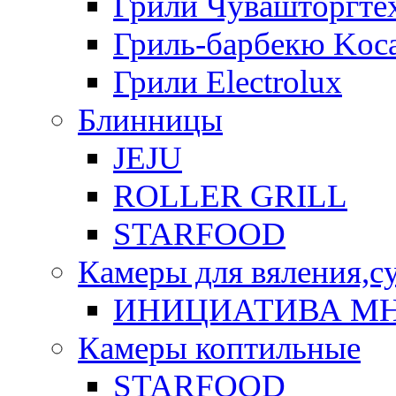
Грили Чувашторгте
Гриль-барбекю Koca
Грили Electrolux
Блинницы
JEJU
ROLLER GRILL
STARFOOD
Камеры для вяления,с
ИНИЦИАТИВА М
Камеры коптильные
STARFOOD