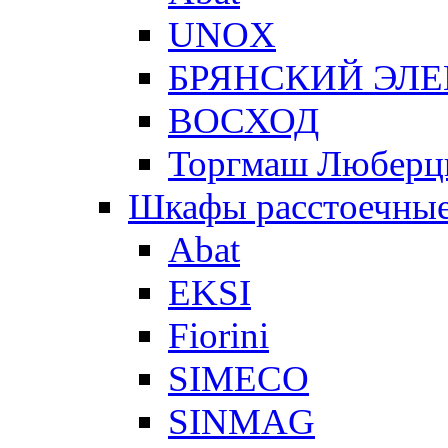
UNOX
БРЯНСКИЙ ЭЛ
ВОСХОД
Торгмаш Любер
Шкафы расстоечны
Abat
EKSI
Fiorini
SIMECO
SINMAG