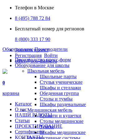
Телефон в Москве
8 (495) 788 72 84
Бесплатный номер для регионов
8 (800) 333 17 90
Оборудование
Производители
Заказать проект
Регистрация
Войти
Производство пресс-форм
office@ooo-dialog.ru
Оборудование для школы
Школьная мебель
Школьные парты
Стулья ученические
0
Шкафы и стеллажи
корзина
Обеденная группа
Столы и тумбы
Каталог
Шкафы раздевальные
О нас
Медицинская мебель
НАШИ РАБОТЫ
Кровати и кушетки
Статьи
Столы медицинские
ПРОЕКТИРОВАНИЕ
Тумбы
Сертификаты
Шкафы медицинские
КОНТАКТЫ
Интерактивные системы