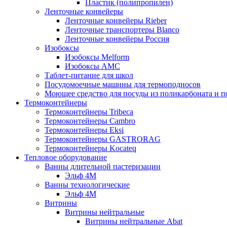
Пластик (полипропилен)
Ленточные конвейеры
Ленточные конвейеры Rieber
Ленточные транспортеры Blanco
Ленточные конвейеры Россия
Изобоксы
Изобоксы Melform
Изобоксы AMC
Таблет-питание для школ
Посудомоечные машины для термоподносов
Моющее средство для посуды из поликарбоната и 
Термоконтейнеры
Термоконтейнеры Tribeca
Термоконтейнеры Cambro
Термоконтейнеры Eksi
Термоконтейнеры GASTRORAG
Термоконтейнеры Kocateq
Тепловое оборудование
Ванны длительной пастеризации
Эльф 4М
Ванны технологические
Эльф 4М
Витрины
Витрины нейтральные
Витрины нейтральные Abat