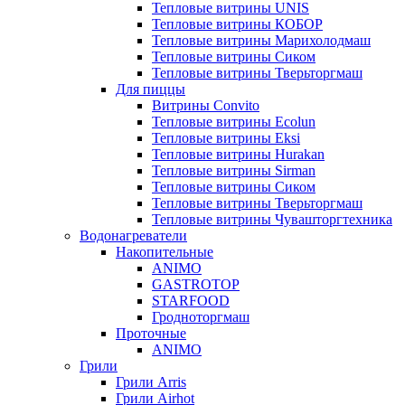
Тепловые витрины UNIS
Тепловые витрины КОБОР
Тепловые витрины Марихолодмаш
Тепловые витрины Сиком
Тепловые витрины Тверьторгмаш
Для пиццы
Витрины Convito
Тепловые витрины Ecolun
Тепловые витрины Eksi
Тепловые витрины Hurakan
Тепловые витрины Sirman
Тепловые витрины Сиком
Тепловые витрины Тверьторгмаш
Тепловые витрины Чувашторгтехника
Водонагреватели
Накопительные
ANIMO
GASTROTOP
STARFOOD
Гродноторгмаш
Проточные
ANIMO
Грили
Грили Arris
Грили Airhot