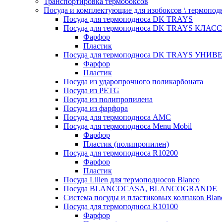
Транспортировка термобоксов
Посуда и комплектующие для изобоксов \ термопод
Посуда для термоподноса DK TRAYS
Посуда для термоподноса DK TRAYS КЛАСС
Фарфор
Пластик
Посуда для термоподноса DK TRAYS УНИВЕ
Фарфор
Пластик
Посуда из ударопрочного поликарбоната
Посуда из PETG
Посуда из полипропилена
Посуда из фарфора
Посуда для термоподноса AMC
Посуда для термоподноса Menu Mobil
Фарфор
Пластик (полипропилен)
Посуда для термоподноса R10200
Фарфор
Пластик
Посуда Lilien для термоподносов Blanco
Посуда BLANCOCASA, BLANCOGRANDE
Система посуды и пластиковых колпаков Blan
Посуда для термоподноса R10100
Фарфор