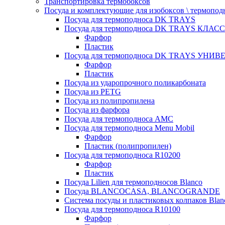
Транспортировка термобоксов
Посуда и комплектующие для изобоксов \ термопод
Посуда для термоподноса DK TRAYS
Посуда для термоподноса DK TRAYS КЛАСС
Фарфор
Пластик
Посуда для термоподноса DK TRAYS УНИВЕ
Фарфор
Пластик
Посуда из ударопрочного поликарбоната
Посуда из PETG
Посуда из полипропилена
Посуда из фарфора
Посуда для термоподноса AMC
Посуда для термоподноса Menu Mobil
Фарфор
Пластик (полипропилен)
Посуда для термоподноса R10200
Фарфор
Пластик
Посуда Lilien для термоподносов Blanco
Посуда BLANCOCASA, BLANCOGRANDE
Система посуды и пластиковых колпаков Blan
Посуда для термоподноса R10100
Фарфор