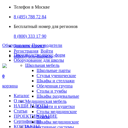
Телефон в Москве
8 (495) 788 72 84
Бесплатный номер для регионов
8 (800) 333 17 90
Оборудование
Производители
Заказать проект
Регистрация
Войти
Производство пресс-форм
office@ooo-dialog.ru
Оборудование для школы
Школьная мебель
Школьные парты
Стулья ученические
0
Шкафы и стеллажи
корзина
Обеденная группа
Столы и тумбы
Каталог
Шкафы раздевальные
О нас
Медицинская мебель
НАШИ РАБОТЫ
Кровати и кушетки
Статьи
Столы медицинские
ПРОЕКТИРОВАНИЕ
Тумбы
Сертификаты
Шкафы медицинские
КОНТАКТЫ
Интерактивные системы