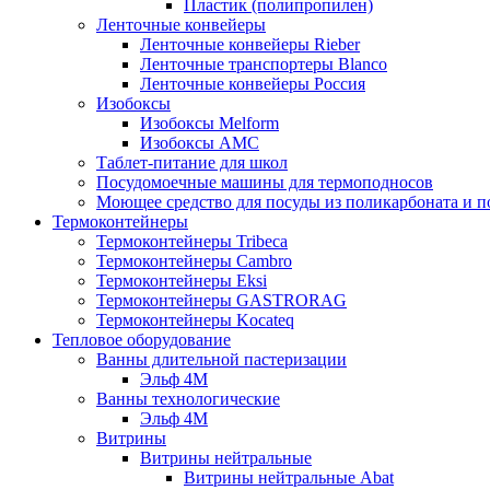
Пластик (полипропилен)
Ленточные конвейеры
Ленточные конвейеры Rieber
Ленточные транспортеры Blanco
Ленточные конвейеры Россия
Изобоксы
Изобоксы Melform
Изобоксы AMC
Таблет-питание для школ
Посудомоечные машины для термоподносов
Моющее средство для посуды из поликарбоната и 
Термоконтейнеры
Термоконтейнеры Tribeca
Термоконтейнеры Cambro
Термоконтейнеры Eksi
Термоконтейнеры GASTRORAG
Термоконтейнеры Kocateq
Тепловое оборудование
Ванны длительной пастеризации
Эльф 4М
Ванны технологические
Эльф 4М
Витрины
Витрины нейтральные
Витрины нейтральные Abat