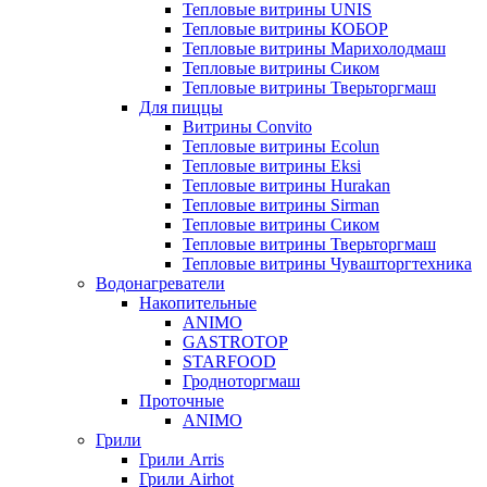
Тепловые витрины UNIS
Тепловые витрины КОБОР
Тепловые витрины Марихолодмаш
Тепловые витрины Сиком
Тепловые витрины Тверьторгмаш
Для пиццы
Витрины Convito
Тепловые витрины Ecolun
Тепловые витрины Eksi
Тепловые витрины Hurakan
Тепловые витрины Sirman
Тепловые витрины Сиком
Тепловые витрины Тверьторгмаш
Тепловые витрины Чувашторгтехника
Водонагреватели
Накопительные
ANIMO
GASTROTOP
STARFOOD
Гродноторгмаш
Проточные
ANIMO
Грили
Грили Arris
Грили Airhot