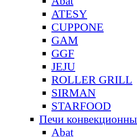
Abat
ATESY
CUPPONE
GAM
GGF
JEJU
ROLLER GRILL
SIRMAN
STARFOOD
Печи конвекционны
Abat