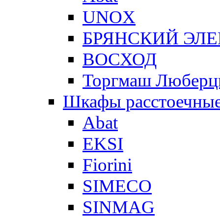
UNOX
БРЯНСКИЙ ЭЛ
ВОСХОД
Торгмаш Любер
Шкафы расстоечны
Abat
EKSI
Fiorini
SIMECO
SINMAG