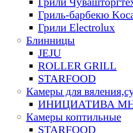
Грили Чувашторгте
Гриль-барбекю Koca
Грили Electrolux
Блинницы
JEJU
ROLLER GRILL
STARFOOD
Камеры для вяления,с
ИНИЦИАТИВА М
Камеры коптильные
STARFOOD