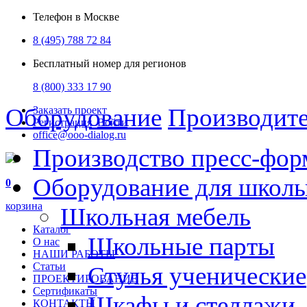
Телефон в Москве
8 (495) 788 72 84
Бесплатный номер для регионов
8 (800) 333 17 90
Оборудование
Производит
Заказать проект
Регистрация
Войти
office@ooo-dialog.ru
Производство пресс-фор
Оборудование для школ
0
корзина
Школьная мебель
Каталог
Школьные парты
О нас
НАШИ РАБОТЫ
Статьи
Стулья ученические
ПРОЕКТИРОВАНИЕ
Сертификаты
Шкафы и стеллажи
КОНТАКТЫ