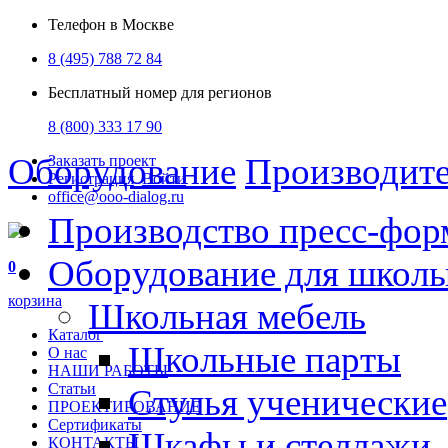
Телефон в Москве
8 (495) 788 72 84
Бесплатный номер для регионов
8 (800) 333 17 90
Оборудование
Производит
Заказать проект
Регистрация
Войти
office@ooo-dialog.ru
Производство пресс-фор
Оборудование для школ
0
корзина
Школьная мебель
Каталог
Школьные парты
О нас
НАШИ РАБОТЫ
Статьи
Стулья ученические
ПРОЕКТИРОВАНИЕ
Сертификаты
Шкафы и стеллажи
КОНТАКТЫ