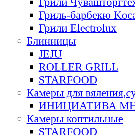
Грили Чувашторгте
Гриль-барбекю Koca
Грили Electrolux
Блинницы
JEJU
ROLLER GRILL
STARFOOD
Камеры для вяления,с
ИНИЦИАТИВА М
Камеры коптильные
STARFOOD