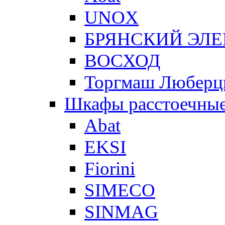
UNOX
БРЯНСКИЙ ЭЛ
ВОСХОД
Торгмаш Любер
Шкафы расстоечны
Abat
EKSI
Fiorini
SIMECO
SINMAG