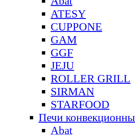
Abat
ATESY
CUPPONE
GAM
GGF
JEJU
ROLLER GRILL
SIRMAN
STARFOOD
Печи конвекционны
Abat