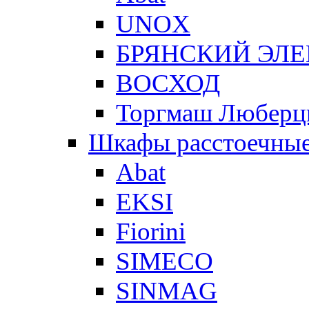
UNOX
БРЯНСКИЙ ЭЛ
ВОСХОД
Торгмаш Любер
Шкафы расстоечны
Abat
EKSI
Fiorini
SIMECO
SINMAG