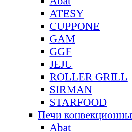
Abat
ATESY
CUPPONE
GAM
GGF
JEJU
ROLLER GRILL
SIRMAN
STARFOOD
Печи конвекционны
Abat