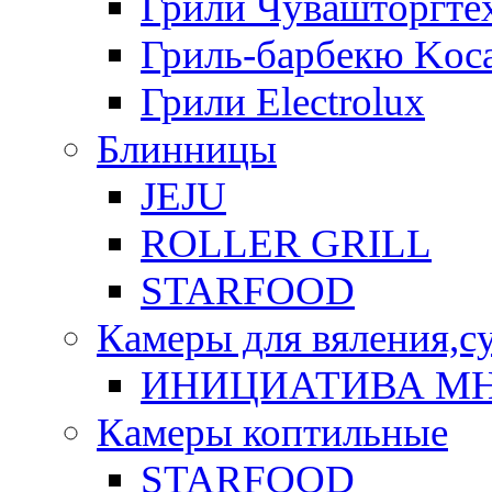
Грили Чувашторгте
Гриль-барбекю Koca
Грили Electrolux
Блинницы
JEJU
ROLLER GRILL
STARFOOD
Камеры для вяления,с
ИНИЦИАТИВА М
Камеры коптильные
STARFOOD