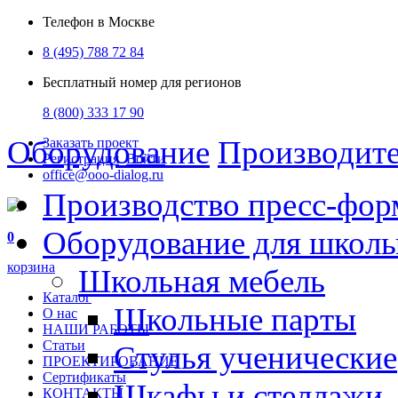
Телефон в Москве
8 (495) 788 72 84
Бесплатный номер для регионов
8 (800) 333 17 90
Оборудование
Производит
Заказать проект
Регистрация
Войти
office@ooo-dialog.ru
Производство пресс-фор
Оборудование для школ
0
корзина
Школьная мебель
Каталог
Школьные парты
О нас
НАШИ РАБОТЫ
Статьи
Стулья ученические
ПРОЕКТИРОВАНИЕ
Сертификаты
Шкафы и стеллажи
КОНТАКТЫ