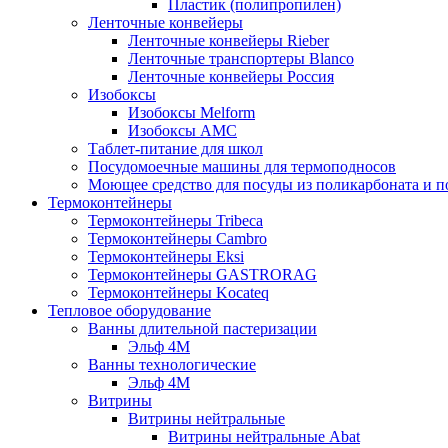
Пластик (полипропилен)
Ленточные конвейеры
Ленточные конвейеры Rieber
Ленточные транспортеры Blanco
Ленточные конвейеры Россия
Изобоксы
Изобоксы Melform
Изобоксы AMC
Таблет-питание для школ
Посудомоечные машины для термоподносов
Моющее средство для посуды из поликарбоната и 
Термоконтейнеры
Термоконтейнеры Tribeca
Термоконтейнеры Cambro
Термоконтейнеры Eksi
Термоконтейнеры GASTRORAG
Термоконтейнеры Kocateq
Тепловое оборудование
Ванны длительной пастеризации
Эльф 4М
Ванны технологические
Эльф 4М
Витрины
Витрины нейтральные
Витрины нейтральные Abat