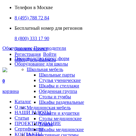
Телефон в Москве
8 (495) 788 72 84
Бесплатный номер для регионов
8 (800) 333 17 90
Оборудование
Производители
Заказать проект
Регистрация
Войти
Производство пресс-форм
office@ooo-dialog.ru
Оборудование для школы
Школьная мебель
Школьные парты
Стулья ученические
0
Шкафы и стеллажи
корзина
Обеденная группа
Столы и тумбы
Каталог
Шкафы раздевальные
О нас
Медицинская мебель
НАШИ РАБОТЫ
Кровати и кушетки
Статьи
Столы медицинские
ПРОЕКТИРОВАНИЕ
Тумбы
Сертификаты
Шкафы медицинские
КОНТАКТЫ
Интерактивные системы