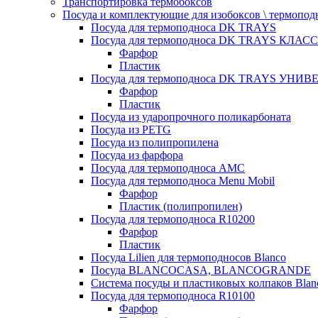
Транспортировка термобоксов
Посуда и комплектующие для изобоксов \ термопод
Посуда для термоподноса DK TRAYS
Посуда для термоподноса DK TRAYS КЛАСС
Фарфор
Пластик
Посуда для термоподноса DK TRAYS УНИВЕ
Фарфор
Пластик
Посуда из ударопрочного поликарбоната
Посуда из PETG
Посуда из полипропилена
Посуда из фарфора
Посуда для термоподноса AMC
Посуда для термоподноса Menu Mobil
Фарфор
Пластик (полипропилен)
Посуда для термоподноса R10200
Фарфор
Пластик
Посуда Lilien для термоподносов Blanco
Посуда BLANCOCASA, BLANCOGRANDE
Система посуды и пластиковых колпаков Blan
Посуда для термоподноса R10100
Фарфор