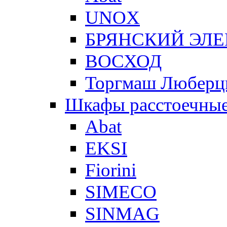
UNOX
БРЯНСКИЙ ЭЛ
ВОСХОД
Торгмаш Любер
Шкафы расстоечны
Abat
EKSI
Fiorini
SIMECO
SINMAG