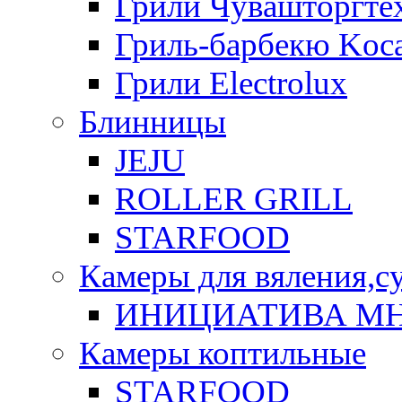
Грили Чувашторгте
Гриль-барбекю Koca
Грили Electrolux
Блинницы
JEJU
ROLLER GRILL
STARFOOD
Камеры для вяления,с
ИНИЦИАТИВА М
Камеры коптильные
STARFOOD