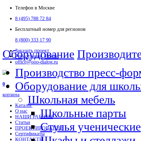
Телефон в Москве
8 (495) 788 72 84
Бесплатный номер для регионов
8 (800) 333 17 90
Оборудование
Производит
Заказать проект
Регистрация
Войти
office@ooo-dialog.ru
Производство пресс-фор
Оборудование для школ
0
корзина
Школьная мебель
Каталог
Школьные парты
О нас
НАШИ РАБОТЫ
Статьи
Стулья ученические
ПРОЕКТИРОВАНИЕ
Сертификаты
Шкафы и стеллажи
КОНТАКТЫ