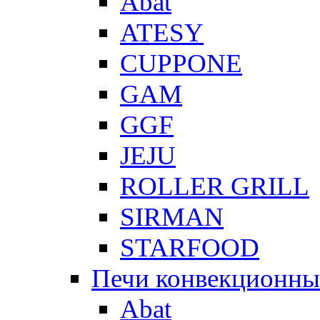
Abat
ATESY
CUPPONE
GAM
GGF
JEJU
ROLLER GRILL
SIRMAN
STARFOOD
Печи конвекционны
Abat