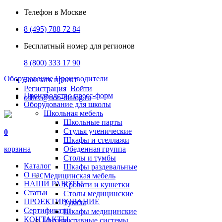
Телефон в Москве
8 (495) 788 72 84
Бесплатный номер для регионов
8 (800) 333 17 90
Оборудование
Производители
Заказать проект
Регистрация
Войти
Производство пресс-форм
office@ooo-dialog.ru
Оборудование для школы
Школьная мебель
Школьные парты
Стулья ученические
0
Шкафы и стеллажи
корзина
Обеденная группа
Столы и тумбы
Каталог
Шкафы раздевальные
О нас
Медицинская мебель
НАШИ РАБОТЫ
Кровати и кушетки
Статьи
Столы медицинские
ПРОЕКТИРОВАНИЕ
Тумбы
Сертификаты
Шкафы медицинские
КОНТАКТЫ
Интерактивные системы