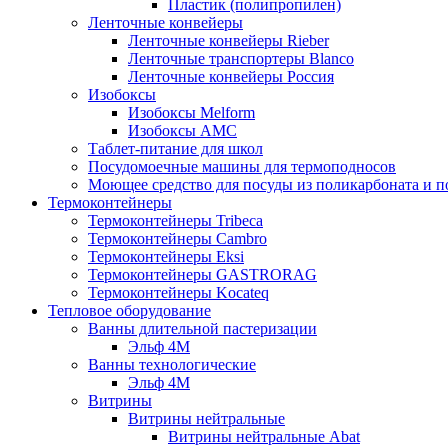
Пластик (полипропилен)
Ленточные конвейеры
Ленточные конвейеры Rieber
Ленточные транспортеры Blanco
Ленточные конвейеры Россия
Изобоксы
Изобоксы Melform
Изобоксы AMC
Таблет-питание для школ
Посудомоечные машины для термоподносов
Моющее средство для посуды из поликарбоната и 
Термоконтейнеры
Термоконтейнеры Tribeca
Термоконтейнеры Cambro
Термоконтейнеры Eksi
Термоконтейнеры GASTRORAG
Термоконтейнеры Kocateq
Тепловое оборудование
Ванны длительной пастеризации
Эльф 4М
Ванны технологические
Эльф 4М
Витрины
Витрины нейтральные
Витрины нейтральные Abat