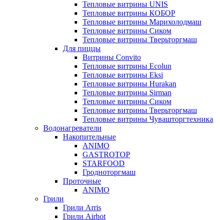
Тепловые витрины UNIS
Тепловые витрины КОБОР
Тепловые витрины Марихолодмаш
Тепловые витрины Сиком
Тепловые витрины Тверьторгмаш
Для пиццы
Витрины Convito
Тепловые витрины Ecolun
Тепловые витрины Eksi
Тепловые витрины Hurakan
Тепловые витрины Sirman
Тепловые витрины Сиком
Тепловые витрины Тверьторгмаш
Тепловые витрины Чувашторгтехника
Водонагреватели
Накопительные
ANIMO
GASTROTOP
STARFOOD
Гродноторгмаш
Проточные
ANIMO
Грили
Грили Arris
Грили Airhot