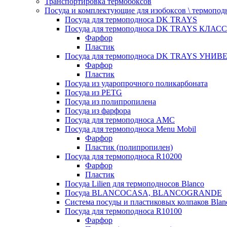
Транспортировка термобоксов
Посуда и комплектующие для изобоксов \ термопод
Посуда для термоподноса DK TRAYS
Посуда для термоподноса DK TRAYS КЛАСС
Фарфор
Пластик
Посуда для термоподноса DK TRAYS УНИВЕ
Фарфор
Пластик
Посуда из ударопрочного поликарбоната
Посуда из PETG
Посуда из полипропилена
Посуда из фарфора
Посуда для термоподноса AMC
Посуда для термоподноса Menu Mobil
Фарфор
Пластик (полипропилен)
Посуда для термоподноса R10200
Фарфор
Пластик
Посуда Lilien для термоподносов Blanco
Посуда BLANCOCASA, BLANCOGRANDE
Система посуды и пластиковых колпаков Blan
Посуда для термоподноса R10100
Фарфор