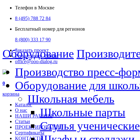
Телефон в Москве
8 (495) 788 72 84
Бесплатный номер для регионов
8 (800) 333 17 90
Оборудование
Производит
Заказать проект
Регистрация
Войти
office@ooo-dialog.ru
Производство пресс-фор
Оборудование для школ
0
корзина
Школьная мебель
Каталог
Школьные парты
О нас
НАШИ РАБОТЫ
Статьи
Стулья ученические
ПРОЕКТИРОВАНИЕ
Сертификаты
Шкафы и стеллажи
КОНТАКТЫ