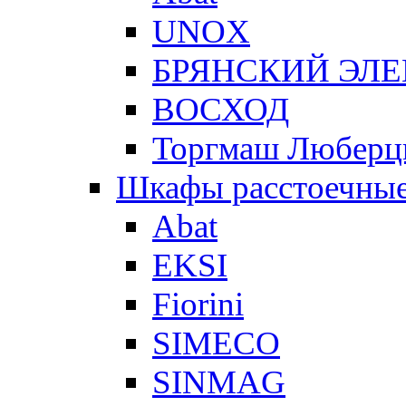
UNOX
БРЯНСКИЙ ЭЛ
ВОСХОД
Торгмаш Любер
Шкафы расстоечны
Abat
EKSI
Fiorini
SIMECO
SINMAG