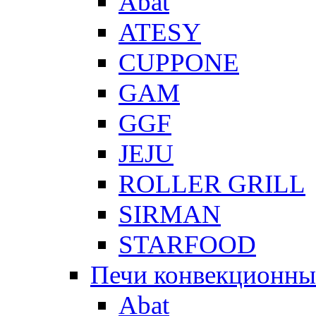
Abat
ATESY
CUPPONE
GAM
GGF
JEJU
ROLLER GRILL
SIRMAN
STARFOOD
Печи конвекционны
Abat