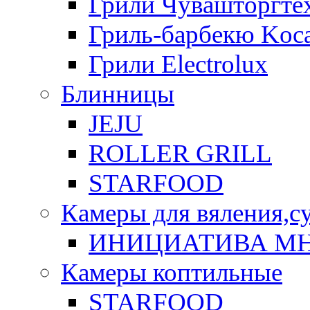
Грили Чувашторгте
Гриль-барбекю Koca
Грили Electrolux
Блинницы
JEJU
ROLLER GRILL
STARFOOD
Камеры для вяления,с
ИНИЦИАТИВА М
Камеры коптильные
STARFOOD