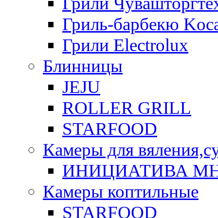
Грили Чувашторгте
Гриль-барбекю Koca
Грили Electrolux
Блинницы
JEJU
ROLLER GRILL
STARFOOD
Камеры для вяления,с
ИНИЦИАТИВА М
Камеры коптильные
STARFOOD