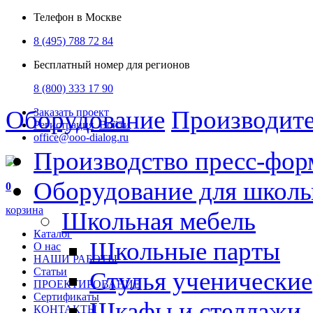
Телефон в Москве
8 (495) 788 72 84
Бесплатный номер для регионов
8 (800) 333 17 90
Оборудование
Производит
Заказать проект
Регистрация
Войти
office@ooo-dialog.ru
Производство пресс-фор
Оборудование для школ
0
корзина
Школьная мебель
Каталог
Школьные парты
О нас
НАШИ РАБОТЫ
Статьи
Стулья ученические
ПРОЕКТИРОВАНИЕ
Сертификаты
Шкафы и стеллажи
КОНТАКТЫ