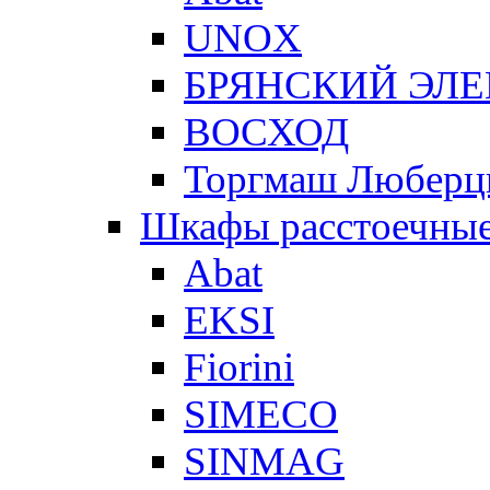
UNOX
БРЯНСКИЙ ЭЛ
ВОСХОД
Торгмаш Любер
Шкафы расстоечны
Abat
EKSI
Fiorini
SIMECO
SINMAG