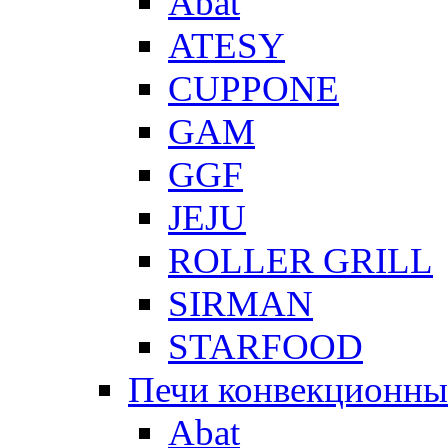
Abat
ATESY
CUPPONE
GAM
GGF
JEJU
ROLLER GRILL
SIRMAN
STARFOOD
Печи конвекционны
Abat