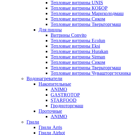
Тепловые витрины UNIS
Тепловые витрины КОБОР
Тепловые витрины Марихолодмаш
Тепловые витрины Сиком
Тепловые витрины Тверьторгмаш
Для пиццы
Витрины Convito
Тепловые витрины Ecolun
Тепловые витрины Eksi
Тепловые витрины Hurakan
Тепловые витрины Sirman
Тепловые витрины Сиком
Тепловые витрины Тверьторгмаш
Тепловые витрины Чувашторгтехника
Водонагреватели
Накопительные
ANIMO
GASTROTOP
STARFOOD
Гродноторгмаш
Проточные
ANIMO
Грили
Грили Arris
Грили Airhot