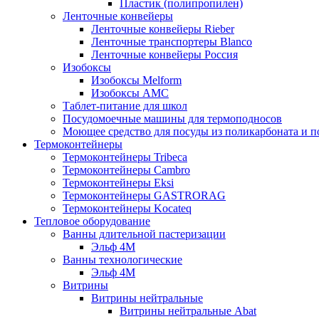
Пластик (полипропилен)
Ленточные конвейеры
Ленточные конвейеры Rieber
Ленточные транспортеры Blanco
Ленточные конвейеры Россия
Изобоксы
Изобоксы Melform
Изобоксы AMC
Таблет-питание для школ
Посудомоечные машины для термоподносов
Моющее средство для посуды из поликарбоната и 
Термоконтейнеры
Термоконтейнеры Tribeca
Термоконтейнеры Cambro
Термоконтейнеры Eksi
Термоконтейнеры GASTRORAG
Термоконтейнеры Kocateq
Тепловое оборудование
Ванны длительной пастеризации
Эльф 4М
Ванны технологические
Эльф 4М
Витрины
Витрины нейтральные
Витрины нейтральные Abat