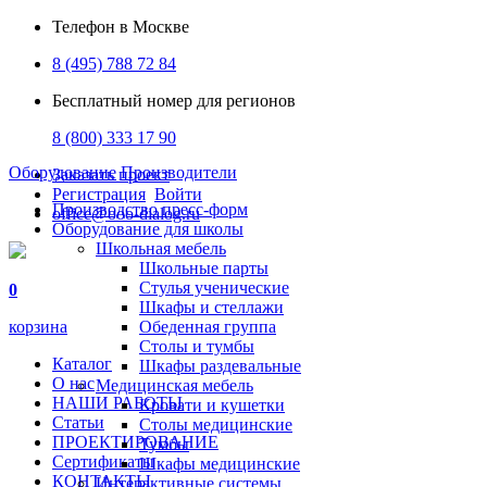
Телефон в Москве
8 (495) 788 72 84
Бесплатный номер для регионов
8 (800) 333 17 90
Оборудование
Производители
Заказать проект
Регистрация
Войти
Производство пресс-форм
office@ooo-dialog.ru
Оборудование для школы
Школьная мебель
Школьные парты
Стулья ученические
0
Шкафы и стеллажи
корзина
Обеденная группа
Столы и тумбы
Каталог
Шкафы раздевальные
О нас
Медицинская мебель
НАШИ РАБОТЫ
Кровати и кушетки
Статьи
Столы медицинские
ПРОЕКТИРОВАНИЕ
Тумбы
Сертификаты
Шкафы медицинские
КОНТАКТЫ
Интерактивные системы