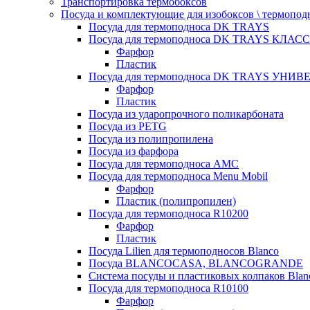
Транспортировка термобоксов
Посуда и комплектующие для изобоксов \ термопод
Посуда для термоподноса DK TRAYS
Посуда для термоподноса DK TRAYS КЛАСС
Фарфор
Пластик
Посуда для термоподноса DK TRAYS УНИВЕ
Фарфор
Пластик
Посуда из ударопрочного поликарбоната
Посуда из PETG
Посуда из полипропилена
Посуда из фарфора
Посуда для термоподноса AMC
Посуда для термоподноса Menu Mobil
Фарфор
Пластик (полипропилен)
Посуда для термоподноса R10200
Фарфор
Пластик
Посуда Lilien для термоподносов Blanco
Посуда BLANCOCASA, BLANCOGRANDE
Система посуды и пластиковых колпаков Blan
Посуда для термоподноса R10100
Фарфор