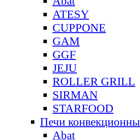
Abat
ATESY
CUPPONE
GAM
GGF
JEJU
ROLLER GRILL
SIRMAN
STARFOOD
Печи конвекционны
Abat