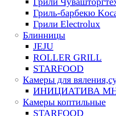
Грили Чувашторгте
Гриль-барбекю Koca
Грили Electrolux
Блинницы
JEJU
ROLLER GRILL
STARFOOD
Камеры для вяления,с
ИНИЦИАТИВА М
Камеры коптильные
STARFOOD