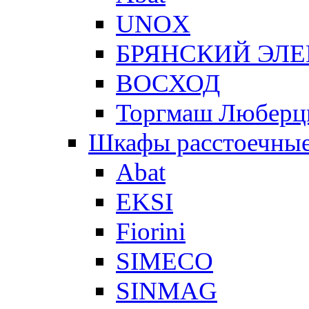
UNOX
БРЯНСКИЙ ЭЛ
ВОСХОД
Торгмаш Любер
Шкафы расстоечны
Abat
EKSI
Fiorini
SIMECO
SINMAG