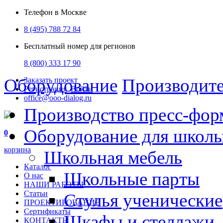
Телефон в Москве
8 (495) 788 72 84
Бесплатный номер для регионов
8 (800) 333 17 90
Оборудование
Производит
Заказать проект
Регистрация
Войти
office@ooo-dialog.ru
Производство пресс-фор
Оборудование для школ
0
корзина
Школьная мебель
Каталог
Школьные парты
О нас
НАШИ РАБОТЫ
Статьи
Стулья ученические
ПРОЕКТИРОВАНИЕ
Сертификаты
Шкафы и стеллажи
КОНТАКТЫ