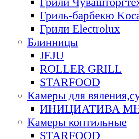
Грили Чувашторгте
Гриль-барбекю Koca
Грили Electrolux
Блинницы
JEJU
ROLLER GRILL
STARFOOD
Камеры для вяления,с
ИНИЦИАТИВА М
Камеры коптильные
STARFOOD