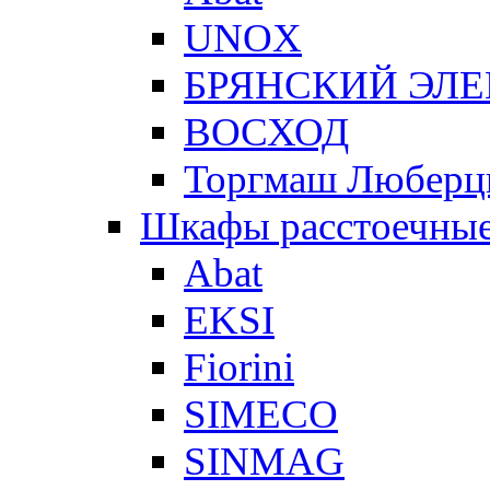
UNOX
БРЯНСКИЙ ЭЛ
ВОСХОД
Торгмаш Любер
Шкафы расстоечны
Abat
EKSI
Fiorini
SIMECO
SINMAG