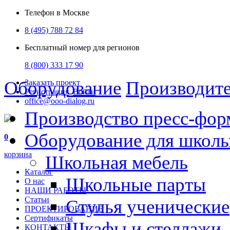
Телефон в Москве
8 (495) 788 72 84
Бесплатный номер для регионов
8 (800) 333 17 90
Оборудование
Производит
Заказать проект
Регистрация
Войти
office@ooo-dialog.ru
Производство пресс-фор
Оборудование для школ
0
корзина
Школьная мебель
Каталог
Школьные парты
О нас
НАШИ РАБОТЫ
Статьи
Стулья ученические
ПРОЕКТИРОВАНИЕ
Сертификаты
Шкафы и стеллажи
КОНТАКТЫ