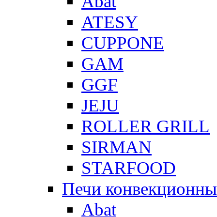
Abat
ATESY
CUPPONE
GAM
GGF
JEJU
ROLLER GRILL
SIRMAN
STARFOOD
Печи конвекционны
Abat