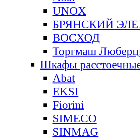
UNOX
БРЯНСКИЙ ЭЛ
ВОСХОД
Торгмаш Любер
Шкафы расстоечны
Abat
EKSI
Fiorini
SIMECO
SINMAG