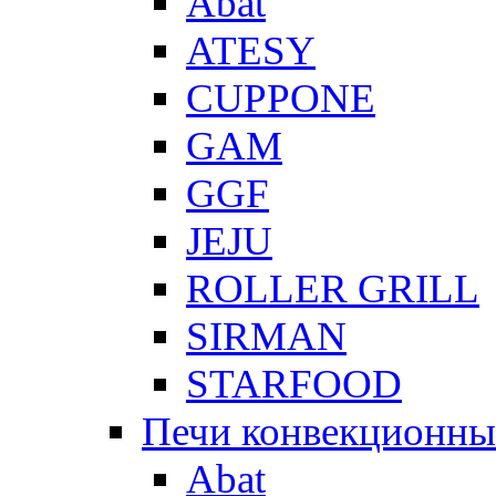
Abat
ATESY
CUPPONE
GAM
GGF
JEJU
ROLLER GRILL
SIRMAN
STARFOOD
Печи конвекционны
Abat