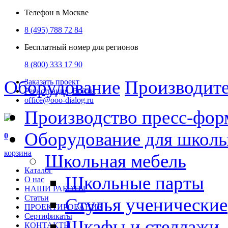
Телефон в Москве
8 (495) 788 72 84
Бесплатный номер для регионов
8 (800) 333 17 90
Оборудование
Производит
Заказать проект
Регистрация
Войти
office@ooo-dialog.ru
Производство пресс-фор
Оборудование для школ
0
корзина
Школьная мебель
Каталог
Школьные парты
О нас
НАШИ РАБОТЫ
Статьи
Стулья ученические
ПРОЕКТИРОВАНИЕ
Сертификаты
Шкафы и стеллажи
КОНТАКТЫ