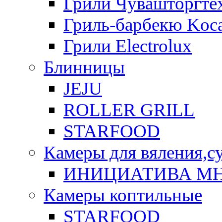
Грили Чувашторгте
Гриль-барбекю Koca
Грили Electrolux
Блинницы
JEJU
ROLLER GRILL
STARFOOD
Камеры для вяления,с
ИНИЦИАТИВА М
Камеры коптильные
STARFOOD