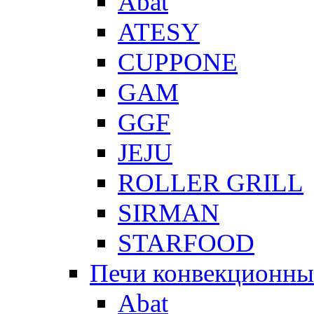
Abat
ATESY
CUPPONE
GAM
GGF
JEJU
ROLLER GRILL
SIRMAN
STARFOOD
Печи конвекционны
Abat