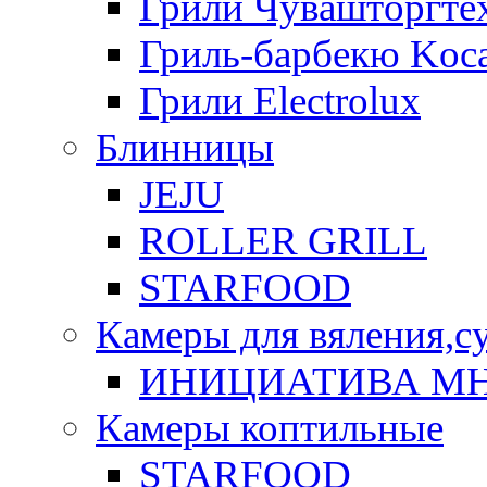
Грили Чувашторгте
Гриль-барбекю Koca
Грили Electrolux
Блинницы
JEJU
ROLLER GRILL
STARFOOD
Камеры для вяления,с
ИНИЦИАТИВА М
Камеры коптильные
STARFOOD