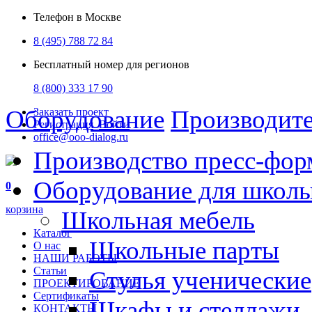
Телефон в Москве
8 (495) 788 72 84
Бесплатный номер для регионов
8 (800) 333 17 90
Оборудование
Производит
Заказать проект
Регистрация
Войти
office@ooo-dialog.ru
Производство пресс-фор
Оборудование для школ
0
корзина
Школьная мебель
Каталог
Школьные парты
О нас
НАШИ РАБОТЫ
Статьи
Стулья ученические
ПРОЕКТИРОВАНИЕ
Сертификаты
Шкафы и стеллажи
КОНТАКТЫ