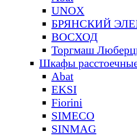
UNOX
БРЯНСКИЙ ЭЛ
ВОСХОД
Торгмаш Любер
Шкафы расстоечны
Abat
EKSI
Fiorini
SIMECO
SINMAG