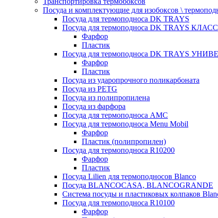
Транспортировка термобоксов
Посуда и комплектующие для изобоксов \ термопод
Посуда для термоподноса DK TRAYS
Посуда для термоподноса DK TRAYS КЛАСС
Фарфор
Пластик
Посуда для термоподноса DK TRAYS УНИВЕ
Фарфор
Пластик
Посуда из ударопрочного поликарбоната
Посуда из PETG
Посуда из полипропилена
Посуда из фарфора
Посуда для термоподноса AMC
Посуда для термоподноса Menu Mobil
Фарфор
Пластик (полипропилен)
Посуда для термоподноса R10200
Фарфор
Пластик
Посуда Lilien для термоподносов Blanco
Посуда BLANCOCASA, BLANCOGRANDE
Система посуды и пластиковых колпаков Blan
Посуда для термоподноса R10100
Фарфор