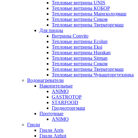
Тепловые витрины UNIS
Тепловые витрины КОБОР
Тепловые витрины Марихолодмаш
Тепловые витрины Сиком
Тепловые витрины Тверьторгмаш
Для пиццы
Витрины Convito
Тепловые витрины Ecolun
Тепловые витрины Eksi
Тепловые витрины Hurakan
Тепловые витрины Sirman
Тепловые витрины Сиком
Тепловые витрины Тверьторгмаш
Тепловые витрины Чувашторгтехника
Водонагреватели
Накопительные
ANIMO
GASTROTOP
STARFOOD
Гродноторгмаш
Проточные
ANIMO
Грили
Грили Arris
Грили Airhot