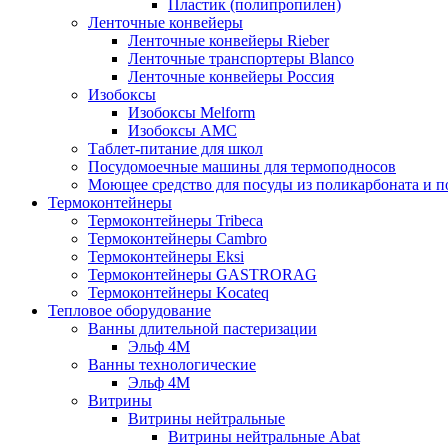
Пластик (полипропилен)
Ленточные конвейеры
Ленточные конвейеры Rieber
Ленточные транспортеры Blanco
Ленточные конвейеры Россия
Изобоксы
Изобоксы Melform
Изобоксы AMC
Таблет-питание для школ
Посудомоечные машины для термоподносов
Моющее средство для посуды из поликарбоната и 
Термоконтейнеры
Термоконтейнеры Tribeca
Термоконтейнеры Cambro
Термоконтейнеры Eksi
Термоконтейнеры GASTRORAG
Термоконтейнеры Kocateq
Тепловое оборудование
Ванны длительной пастеризации
Эльф 4М
Ванны технологические
Эльф 4М
Витрины
Витрины нейтральные
Витрины нейтральные Abat