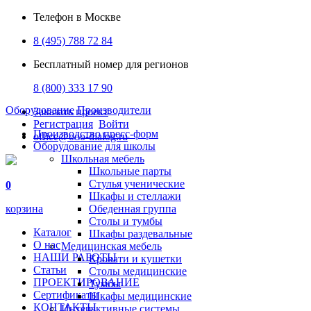
Телефон в Москве
8 (495) 788 72 84
Бесплатный номер для регионов
8 (800) 333 17 90
Оборудование
Производители
Заказать проект
Регистрация
Войти
Производство пресс-форм
office@ooo-dialog.ru
Оборудование для школы
Школьная мебель
Школьные парты
Стулья ученические
0
Шкафы и стеллажи
корзина
Обеденная группа
Столы и тумбы
Каталог
Шкафы раздевальные
О нас
Медицинская мебель
НАШИ РАБОТЫ
Кровати и кушетки
Статьи
Столы медицинские
ПРОЕКТИРОВАНИЕ
Тумбы
Сертификаты
Шкафы медицинские
КОНТАКТЫ
Интерактивные системы