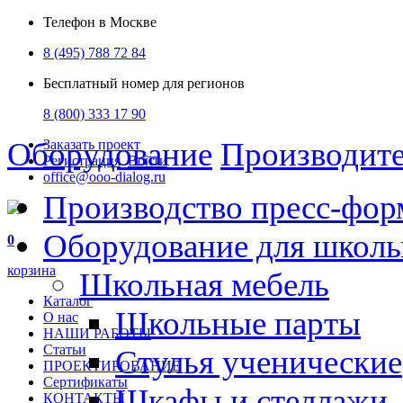
Телефон в Москве
8 (495) 788 72 84
Бесплатный номер для регионов
8 (800) 333 17 90
Оборудование
Производит
Заказать проект
Регистрация
Войти
office@ooo-dialog.ru
Производство пресс-фор
Оборудование для школ
0
корзина
Школьная мебель
Каталог
Школьные парты
О нас
НАШИ РАБОТЫ
Статьи
Стулья ученические
ПРОЕКТИРОВАНИЕ
Сертификаты
Шкафы и стеллажи
КОНТАКТЫ