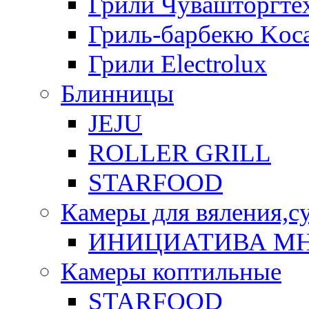
Грили Чувашторгте
Гриль-барбекю Koca
Грили Electrolux
Блинницы
JEJU
ROLLER GRILL
STARFOOD
Камеры для вяления,с
ИНИЦИАТИВА М
Камеры коптильные
STARFOOD