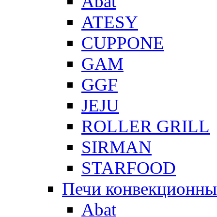
Abat
ATESY
CUPPONE
GAM
GGF
JEJU
ROLLER GRILL
SIRMAN
STARFOOD
Печи конвекционны
Abat