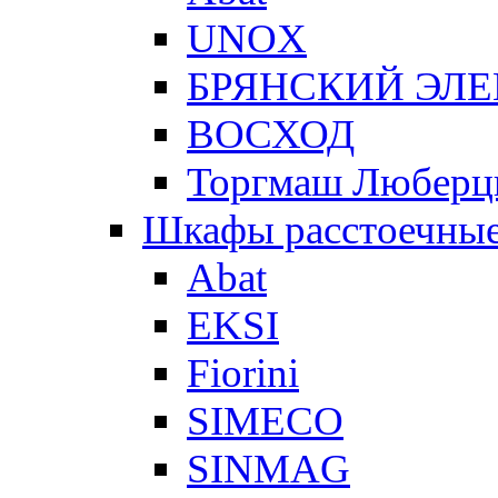
UNOX
БРЯНСКИЙ ЭЛ
ВОСХОД
Торгмаш Любер
Шкафы расстоечны
Abat
EKSI
Fiorini
SIMECO
SINMAG