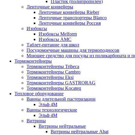
Пластик (полипропилен)
Ленточные конвейеры
Ленточные конвейеры Rieber
Ленточные транспортеры Blanco
Ленточные конвейеры Россия
Изобоксы
Изобоксы Melform
Изобоксы AMC
Таблет-питание для школ
Посудомоечные машины для термоподносов
Моющее средство для посуды из поликарбоната и 
Термоконтейнеры
Термоконтейнеры Tribeca
Термоконтейнеры Cambro
Термоконтейнеры Eksi
Термоконтейнеры GASTRORAG
Термоконтейнеры Kocateq
Тепловое оборудование
Ванны длительной пастеризации
Эльф 4М
Ванны технологические
Эльф 4М
Витрины
Витрины нейтральные
Витрины нейтральные Abat