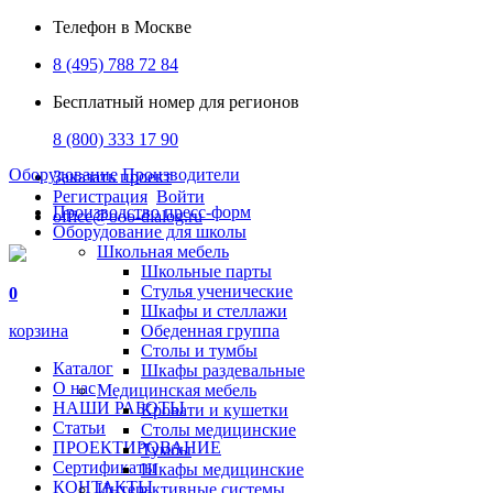
Телефон в Москве
8 (495) 788 72 84
Бесплатный номер для регионов
8 (800) 333 17 90
Оборудование
Производители
Заказать проект
Регистрация
Войти
Производство пресс-форм
office@ooo-dialog.ru
Оборудование для школы
Школьная мебель
Школьные парты
Стулья ученические
0
Шкафы и стеллажи
корзина
Обеденная группа
Столы и тумбы
Каталог
Шкафы раздевальные
О нас
Медицинская мебель
НАШИ РАБОТЫ
Кровати и кушетки
Статьи
Столы медицинские
ПРОЕКТИРОВАНИЕ
Тумбы
Сертификаты
Шкафы медицинские
КОНТАКТЫ
Интерактивные системы