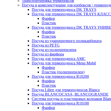
Транспортировка термобоксов
Посуда и комплектующие для изобоксов \ термопод
Посуда для термоподноса DK TRAYS
Посуда для термоподноса DK TRAYS КЛАСС
Фарфор
Пластик
Посуда для термоподноса DK TRAYS УНИВЕ
Фарфор
Пластик
Посуда из ударопрочного поликарбоната
Посуда из PETG
Посуда из полипропилена
Посуда из фарфора
Посуда для термоподноса AMC
Посуда для термоподноса Menu Mobil
Фарфор
Пластик (полипропилен)
Посуда для термоподноса R10200
Фарфор
Пластик
Посуда Lilien для термоподносов Blanco
Посуда BLANCOCASA, BLANCOGRANDE
Система посуды и пластиковых колпаков Blan
Посуда для термоподноса R10100
Фарфор