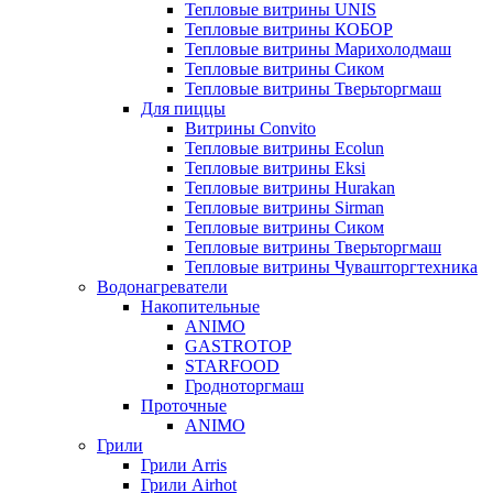
Тепловые витрины UNIS
Тепловые витрины КОБОР
Тепловые витрины Марихолодмаш
Тепловые витрины Сиком
Тепловые витрины Тверьторгмаш
Для пиццы
Витрины Convito
Тепловые витрины Ecolun
Тепловые витрины Eksi
Тепловые витрины Hurakan
Тепловые витрины Sirman
Тепловые витрины Сиком
Тепловые витрины Тверьторгмаш
Тепловые витрины Чувашторгтехника
Водонагреватели
Накопительные
ANIMO
GASTROTOP
STARFOOD
Гродноторгмаш
Проточные
ANIMO
Грили
Грили Arris
Грили Airhot