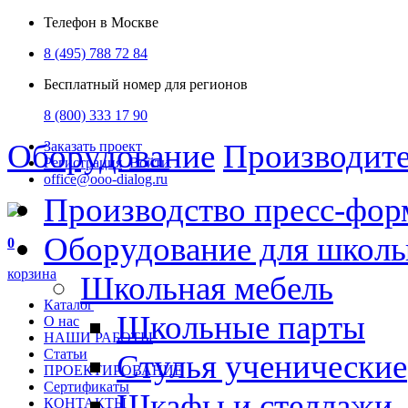
Телефон в Москве
8 (495) 788 72 84
Бесплатный номер для регионов
8 (800) 333 17 90
Оборудование
Производит
Заказать проект
Регистрация
Войти
office@ooo-dialog.ru
Производство пресс-фор
Оборудование для школ
0
корзина
Школьная мебель
Каталог
Школьные парты
О нас
НАШИ РАБОТЫ
Статьи
Стулья ученические
ПРОЕКТИРОВАНИЕ
Сертификаты
Шкафы и стеллажи
КОНТАКТЫ