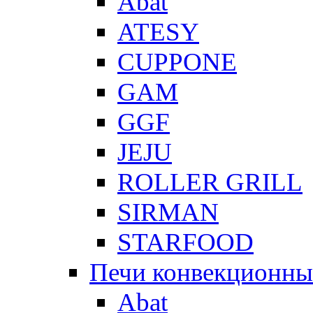
Abat
ATESY
CUPPONE
GAM
GGF
JEJU
ROLLER GRILL
SIRMAN
STARFOOD
Печи конвекционны
Abat