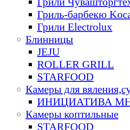
Грили Чувашторгте
Гриль-барбекю Koca
Грили Electrolux
Блинницы
JEJU
ROLLER GRILL
STARFOOD
Камеры для вяления,с
ИНИЦИАТИВА М
Камеры коптильные
STARFOOD