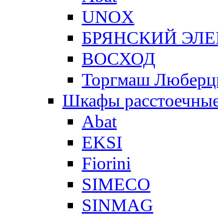
UNOX
БРЯНСКИЙ ЭЛ
ВОСХОД
Торгмаш Любер
Шкафы расстоечны
Abat
EKSI
Fiorini
SIMECO
SINMAG