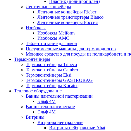
Пластик (полипропилен)
Ленточные конвейеры
Ленточные конвейеры Rieber
Ленточные транспортеры Blanco
Ленточные конвейеры Россия
Изобоксы
Изобоксы Melform
Изобоксы AMC
Таблет-питание для школ
Посудомоечные машины для термоподносов
Моющее средство для посуды из поликарбоната и 
Термоконтейнеры
Термоконтейнеры Tribeca
Термоконтейнеры Cambro
Термоконтейнеры Eksi
Термоконтейнеры GASTRORAG
Термоконтейнеры Kocateq
Тепловое оборудование
Ванны длительной пастеризации
Эльф 4М
Ванны технологические
Эльф 4М
Витрины
Витрины нейтральные
Витрины нейтральные Abat