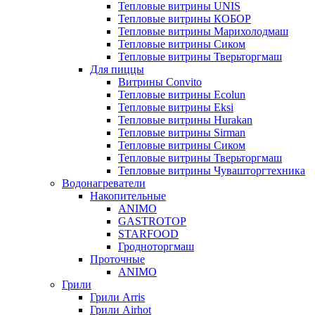
Тепловые витрины UNIS
Тепловые витрины КОБОР
Тепловые витрины Марихолодмаш
Тепловые витрины Сиком
Тепловые витрины Тверьторгмаш
Для пиццы
Витрины Convito
Тепловые витрины Ecolun
Тепловые витрины Eksi
Тепловые витрины Hurakan
Тепловые витрины Sirman
Тепловые витрины Сиком
Тепловые витрины Тверьторгмаш
Тепловые витрины Чувашторгтехника
Водонагреватели
Накопительные
ANIMO
GASTROTOP
STARFOOD
Гродноторгмаш
Проточные
ANIMO
Грили
Грили Arris
Грили Airhot