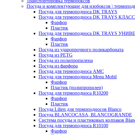
Транспортировка термобоксов
Посуда и комплектующие для изобоксов \ термопод
Посуда для термоподноса DK TRAYS
Посуда для термоподноса DK TRAYS КЛАСС
Фарфор
Пластик
Посуда для термоподноса DK TRAYS УНИВЕ
Фарфор
Пластик
Посуда из ударопрочного поликарбоната
Посуда из PETG
Посуда из полипропилена
Посуда из фарфора
Посуда для термоподноса AMC
Посуда для термоподноса Menu Mobil
Фарфор
Пластик (полипропилен)
Посуда для термоподноса R10200
Фарфор
Пластик
Посуда Lilien для термоподносов Blanco
Посуда BLANCOCASA, BLANCOGRANDE
Система посуды и пластиковых колпаков Blan
Посуда для термоподноса R10100
Фарфор