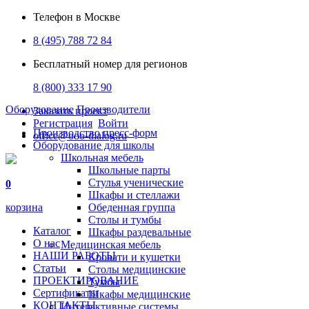
Телефон в Москве
8 (495) 788 72 84
Бесплатный номер для регионов
8 (800) 333 17 90
Оборудование
Производители
Заказать проект
Регистрация
Войти
Производство пресс-форм
office@ooo-dialog.ru
Оборудование для школы
Школьная мебель
Школьные парты
Стулья ученические
0
Шкафы и стеллажи
корзина
Обеденная группа
Столы и тумбы
Каталог
Шкафы раздевальные
О нас
Медицинская мебель
НАШИ РАБОТЫ
Кровати и кушетки
Статьи
Столы медицинские
ПРОЕКТИРОВАНИЕ
Тумбы
Сертификаты
Шкафы медицинские
КОНТАКТЫ
Интерактивные системы