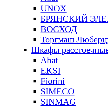
UNOX
БРЯНСКИЙ ЭЛ
ВОСХОД
Торгмаш Любер
Шкафы расстоечны
Abat
EKSI
Fiorini
SIMECO
SINMAG