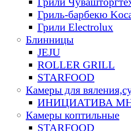
Грили Чувашторгте
Гриль-барбекю Koca
Грили Electrolux
Блинницы
JEJU
ROLLER GRILL
STARFOOD
Камеры для вяления,с
ИНИЦИАТИВА М
Камеры коптильные
STARFOOD