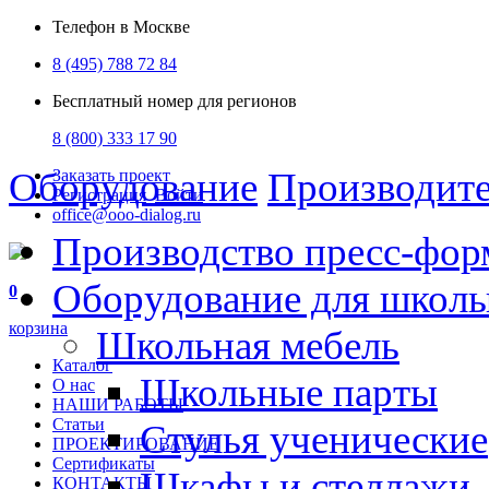
Телефон в Москве
8 (495) 788 72 84
Бесплатный номер для регионов
8 (800) 333 17 90
Оборудование
Производит
Заказать проект
Регистрация
Войти
office@ooo-dialog.ru
Производство пресс-фор
Оборудование для школ
0
корзина
Школьная мебель
Каталог
Школьные парты
О нас
НАШИ РАБОТЫ
Статьи
Стулья ученические
ПРОЕКТИРОВАНИЕ
Сертификаты
Шкафы и стеллажи
КОНТАКТЫ