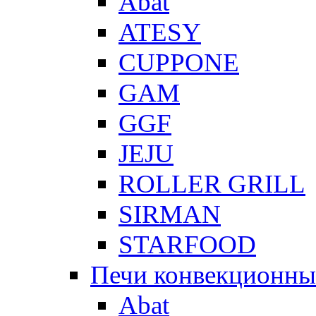
Abat
ATESY
CUPPONE
GAM
GGF
JEJU
ROLLER GRILL
SIRMAN
STARFOOD
Печи конвекционны
Abat