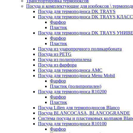
Транспортировка термобоксов
Посуда и комплектующие для изобоксов \ термопод
Посуда для термоподноса DK TRAYS
Посуда для термоподноса DK TRAYS КЛАСС
Фарфор
Пластик
Посуда для термоподноса DK TRAYS УНИВЕ
Фарфор
Пластик
Посуда из ударопрочного поликарбоната
Посуда из PETG
Посуда из полипропилена
Посуда из фарфора
Посуда для термоподноса AMC
Посуда для термоподноса Menu Mobil
Фарфор
Пластик (полипропилен)
Посуда для термоподноса R10200
Фарфор
Пластик
Посуда Lilien для термоподносов Blanco
Посуда BLANCOCASA, BLANCOGRANDE
Система посуды и пластиковых колпаков Blan
Посуда для термоподноса R10100
Фарфор