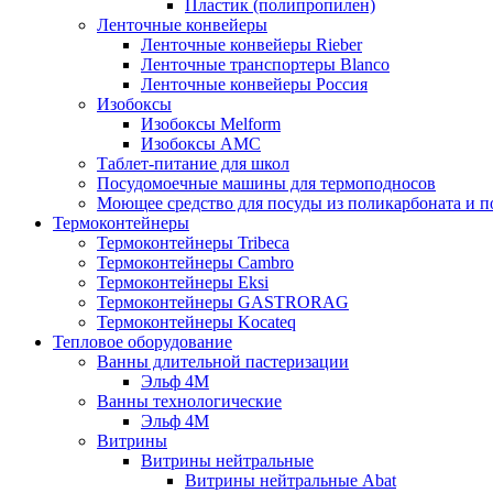
Пластик (полипропилен)
Ленточные конвейеры
Ленточные конвейеры Rieber
Ленточные транспортеры Blanco
Ленточные конвейеры Россия
Изобоксы
Изобоксы Melform
Изобоксы AMC
Таблет-питание для школ
Посудомоечные машины для термоподносов
Моющее средство для посуды из поликарбоната и 
Термоконтейнеры
Термоконтейнеры Tribeca
Термоконтейнеры Cambro
Термоконтейнеры Eksi
Термоконтейнеры GASTRORAG
Термоконтейнеры Kocateq
Тепловое оборудование
Ванны длительной пастеризации
Эльф 4М
Ванны технологические
Эльф 4М
Витрины
Витрины нейтральные
Витрины нейтральные Abat