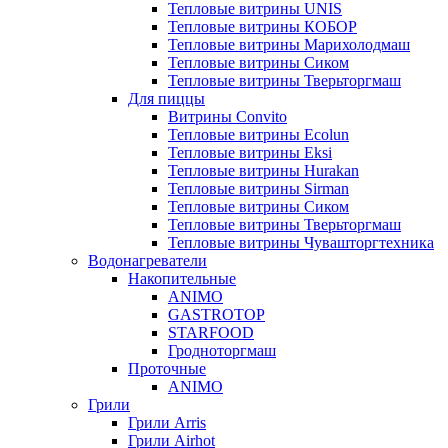
Тепловые витрины UNIS
Тепловые витрины КОБОР
Тепловые витрины Марихолодмаш
Тепловые витрины Сиком
Тепловые витрины Тверьторгмаш
Для пиццы
Витрины Convito
Тепловые витрины Ecolun
Тепловые витрины Eksi
Тепловые витрины Hurakan
Тепловые витрины Sirman
Тепловые витрины Сиком
Тепловые витрины Тверьторгмаш
Тепловые витрины Чувашторгтехника
Водонагреватели
Накопительные
ANIMO
GASTROTOP
STARFOOD
Гродноторгмаш
Проточные
ANIMO
Грили
Грили Arris
Грили Airhot