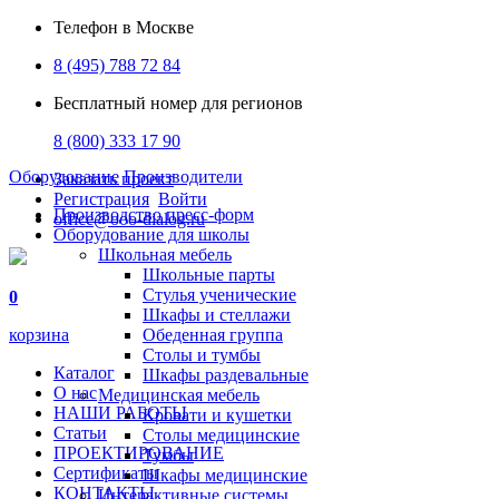
Телефон в Москве
8 (495) 788 72 84
Бесплатный номер для регионов
8 (800) 333 17 90
Оборудование
Производители
Заказать проект
Регистрация
Войти
Производство пресс-форм
office@ooo-dialog.ru
Оборудование для школы
Школьная мебель
Школьные парты
Стулья ученические
0
Шкафы и стеллажи
корзина
Обеденная группа
Столы и тумбы
Каталог
Шкафы раздевальные
О нас
Медицинская мебель
НАШИ РАБОТЫ
Кровати и кушетки
Статьи
Столы медицинские
ПРОЕКТИРОВАНИЕ
Тумбы
Сертификаты
Шкафы медицинские
КОНТАКТЫ
Интерактивные системы