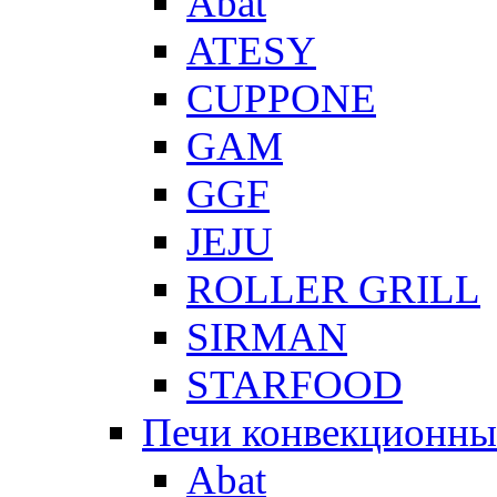
Abat
ATESY
CUPPONE
GAM
GGF
JEJU
ROLLER GRILL
SIRMAN
STARFOOD
Печи конвекционны
Abat