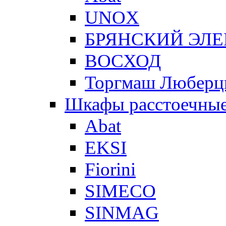
UNOX
БРЯНСКИЙ ЭЛ
ВОСХОД
Торгмаш Любер
Шкафы расстоечны
Abat
EKSI
Fiorini
SIMECO
SINMAG