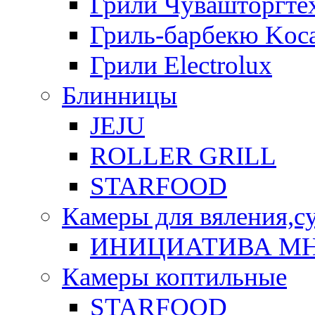
Грили Чувашторгте
Гриль-барбекю Koca
Грили Electrolux
Блинницы
JEJU
ROLLER GRILL
STARFOOD
Камеры для вяления,с
ИНИЦИАТИВА М
Камеры коптильные
STARFOOD