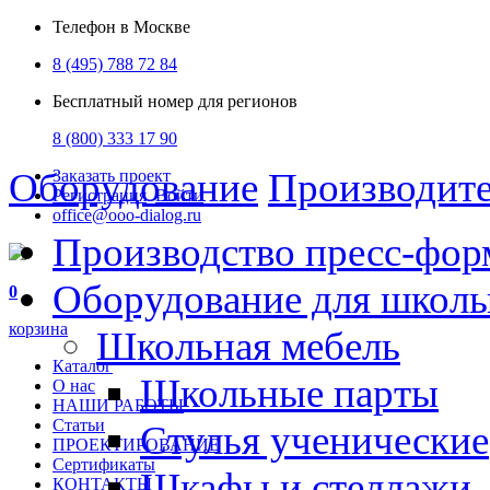
Телефон в Москве
8 (495) 788 72 84
Бесплатный номер для регионов
8 (800) 333 17 90
Оборудование
Производит
Заказать проект
Регистрация
Войти
office@ooo-dialog.ru
Производство пресс-фор
Оборудование для школ
0
корзина
Школьная мебель
Каталог
Школьные парты
О нас
НАШИ РАБОТЫ
Статьи
Стулья ученические
ПРОЕКТИРОВАНИЕ
Сертификаты
Шкафы и стеллажи
КОНТАКТЫ