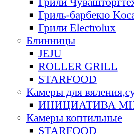
Грили Чувашторгте
Гриль-барбекю Koca
Грили Electrolux
Блинницы
JEJU
ROLLER GRILL
STARFOOD
Камеры для вяления,с
ИНИЦИАТИВА М
Камеры коптильные
STARFOOD