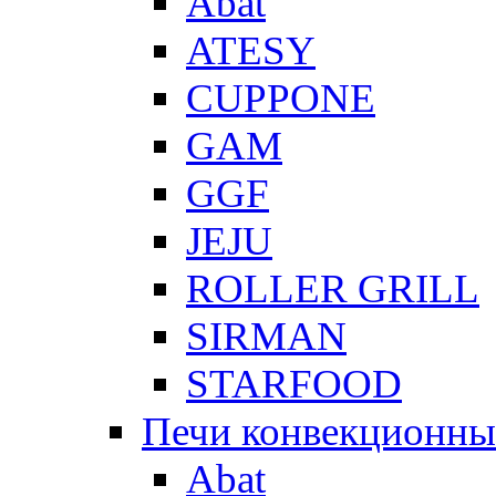
Abat
ATESY
CUPPONE
GAM
GGF
JEJU
ROLLER GRILL
SIRMAN
STARFOOD
Печи конвекционны
Abat