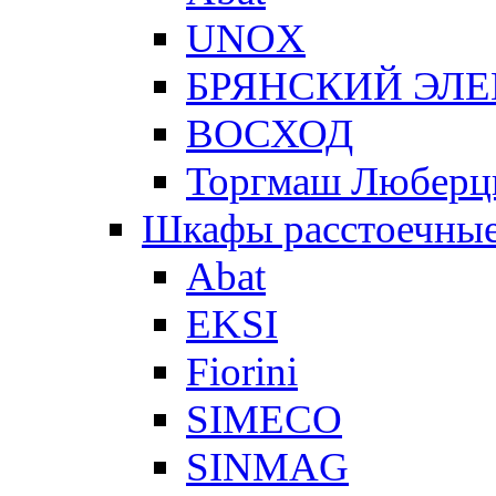
UNOX
БРЯНСКИЙ ЭЛ
ВОСХОД
Торгмаш Любер
Шкафы расстоечны
Abat
EKSI
Fiorini
SIMECO
SINMAG