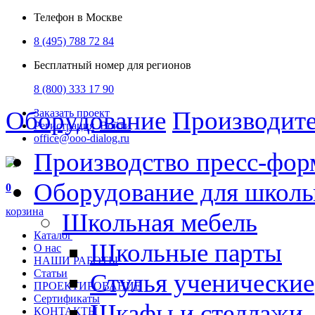
Телефон в Москве
8 (495) 788 72 84
Бесплатный номер для регионов
8 (800) 333 17 90
Оборудование
Производит
Заказать проект
Регистрация
Войти
office@ooo-dialog.ru
Производство пресс-фор
Оборудование для школ
0
корзина
Школьная мебель
Каталог
Школьные парты
О нас
НАШИ РАБОТЫ
Статьи
Стулья ученические
ПРОЕКТИРОВАНИЕ
Сертификаты
Шкафы и стеллажи
КОНТАКТЫ