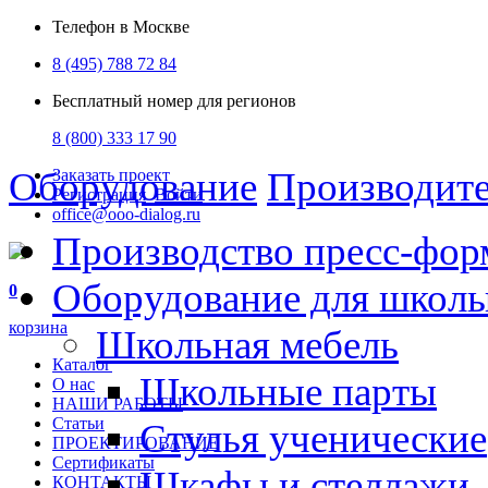
Телефон в Москве
8 (495) 788 72 84
Бесплатный номер для регионов
8 (800) 333 17 90
Оборудование
Производит
Заказать проект
Регистрация
Войти
office@ooo-dialog.ru
Производство пресс-фор
Оборудование для школ
0
корзина
Школьная мебель
Каталог
Школьные парты
О нас
НАШИ РАБОТЫ
Статьи
Стулья ученические
ПРОЕКТИРОВАНИЕ
Сертификаты
Шкафы и стеллажи
КОНТАКТЫ