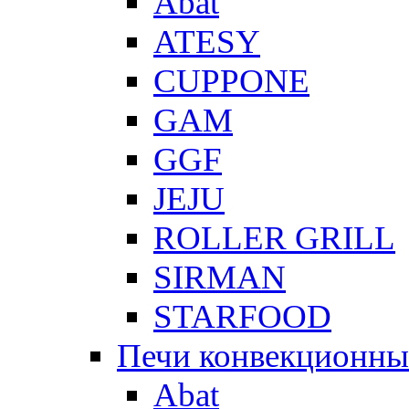
Abat
ATESY
CUPPONE
GAM
GGF
JEJU
ROLLER GRILL
SIRMAN
STARFOOD
Печи конвекционны
Abat