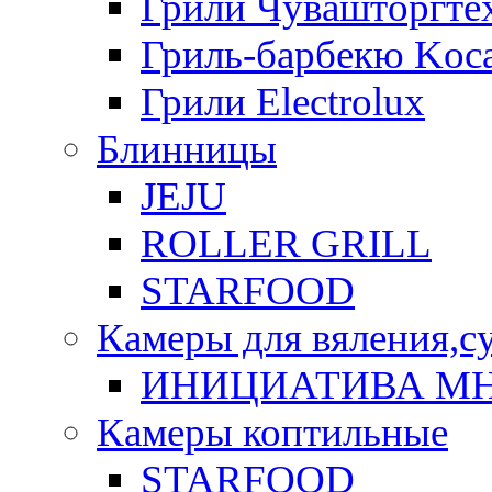
Грили Чувашторгте
Гриль-барбекю Koca
Грили Electrolux
Блинницы
JEJU
ROLLER GRILL
STARFOOD
Камеры для вяления,с
ИНИЦИАТИВА М
Камеры коптильные
STARFOOD