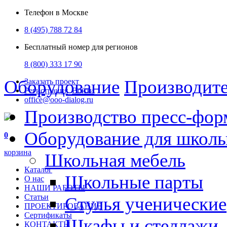
Телефон в Москве
8 (495) 788 72 84
Бесплатный номер для регионов
8 (800) 333 17 90
Оборудование
Производит
Заказать проект
Регистрация
Войти
office@ooo-dialog.ru
Производство пресс-фор
Оборудование для школ
0
корзина
Школьная мебель
Каталог
Школьные парты
О нас
НАШИ РАБОТЫ
Статьи
Стулья ученические
ПРОЕКТИРОВАНИЕ
Сертификаты
Шкафы и стеллажи
КОНТАКТЫ