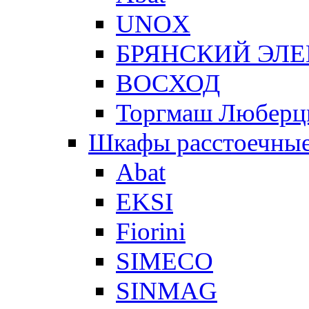
UNOX
БРЯНСКИЙ ЭЛ
ВОСХОД
Торгмаш Любер
Шкафы расстоечны
Abat
EKSI
Fiorini
SIMECO
SINMAG