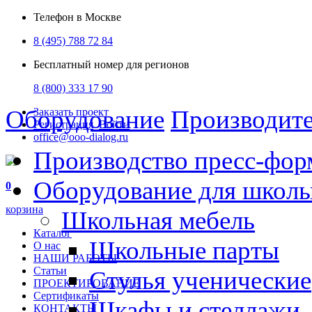
Телефон в Москве
8 (495) 788 72 84
Бесплатный номер для регионов
8 (800) 333 17 90
Оборудование
Производит
Заказать проект
Регистрация
Войти
office@ooo-dialog.ru
Производство пресс-фор
Оборудование для школ
0
корзина
Школьная мебель
Каталог
Школьные парты
О нас
НАШИ РАБОТЫ
Статьи
Стулья ученические
ПРОЕКТИРОВАНИЕ
Сертификаты
Шкафы и стеллажи
КОНТАКТЫ