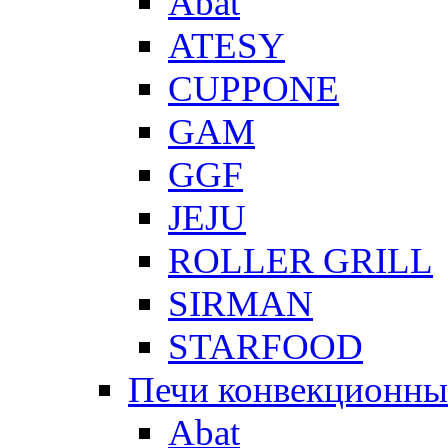
Abat
ATESY
CUPPONE
GAM
GGF
JEJU
ROLLER GRILL
SIRMAN
STARFOOD
Печи конвекционны
Abat