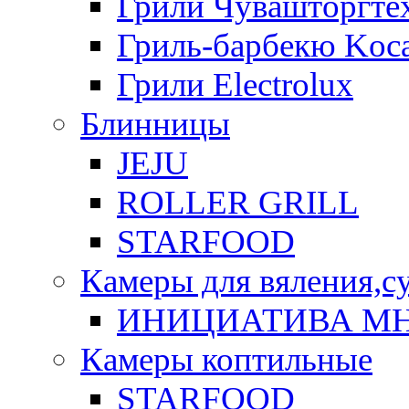
Грили Чувашторгте
Гриль-барбекю Koca
Грили Electrolux
Блинницы
JEJU
ROLLER GRILL
STARFOOD
Камеры для вяления,с
ИНИЦИАТИВА М
Камеры коптильные
STARFOOD