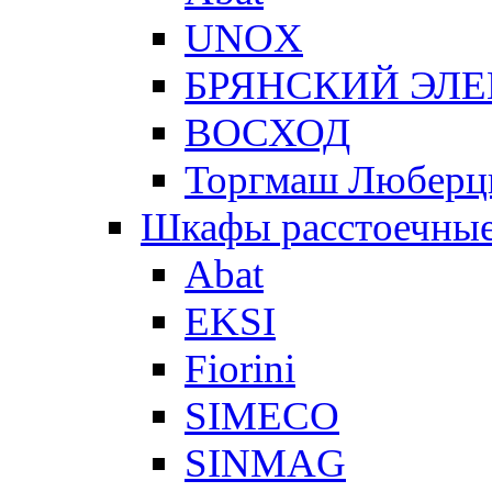
UNOX
БРЯНСКИЙ ЭЛ
ВОСХОД
Торгмаш Любер
Шкафы расстоечны
Abat
EKSI
Fiorini
SIMECO
SINMAG