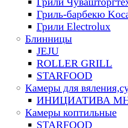
Грили Чувашторгте
Гриль-барбекю Koca
Грили Electrolux
Блинницы
JEJU
ROLLER GRILL
STARFOOD
Камеры для вяления,с
ИНИЦИАТИВА М
Камеры коптильные
STARFOOD