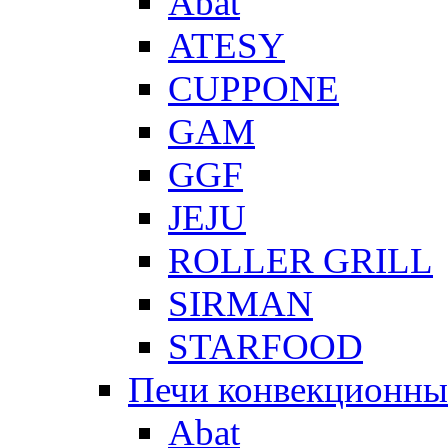
Abat
ATESY
CUPPONE
GAM
GGF
JEJU
ROLLER GRILL
SIRMAN
STARFOOD
Печи конвекционны
Abat