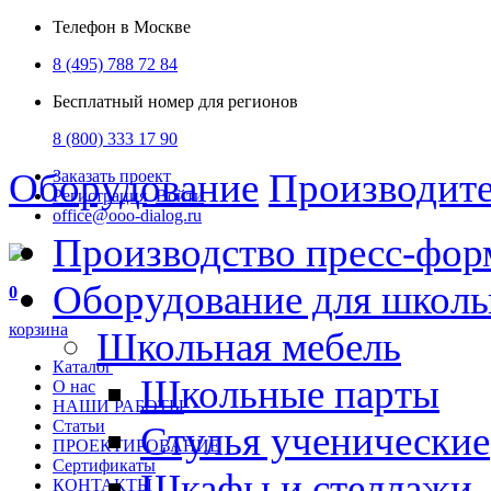
Телефон в Москве
8 (495) 788 72 84
Бесплатный номер для регионов
8 (800) 333 17 90
Оборудование
Производит
Заказать проект
Регистрация
Войти
office@ooo-dialog.ru
Производство пресс-фор
Оборудование для школ
0
корзина
Школьная мебель
Каталог
Школьные парты
О нас
НАШИ РАБОТЫ
Статьи
Стулья ученические
ПРОЕКТИРОВАНИЕ
Сертификаты
Шкафы и стеллажи
КОНТАКТЫ