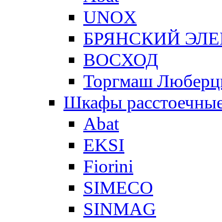
UNOX
БРЯНСКИЙ ЭЛ
ВОСХОД
Торгмаш Любер
Шкафы расстоечны
Abat
EKSI
Fiorini
SIMECO
SINMAG