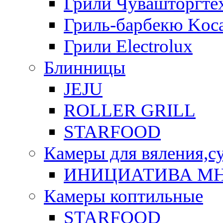
Грили Чувашторгте
Гриль-барбекю Koca
Грили Electrolux
Блинницы
JEJU
ROLLER GRILL
STARFOOD
Камеры для вяления,с
ИНИЦИАТИВА М
Камеры коптильные
STARFOOD