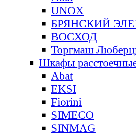
UNOX
БРЯНСКИЙ ЭЛ
ВОСХОД
Торгмаш Любер
Шкафы расстоечны
Abat
EKSI
Fiorini
SIMECO
SINMAG