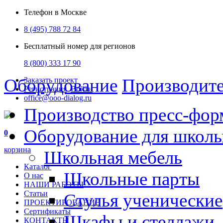
Телефон в Москве
8 (495) 788 72 84
Бесплатный номер для регионов
8 (800) 333 17 90
Оборудование
Производит
Заказать проект
Регистрация
Войти
office@ooo-dialog.ru
Производство пресс-фор
Оборудование для школ
0
корзина
Школьная мебель
Каталог
Школьные парты
О нас
НАШИ РАБОТЫ
Статьи
Стулья ученические
ПРОЕКТИРОВАНИЕ
Сертификаты
Шкафы и стеллажи
КОНТАКТЫ