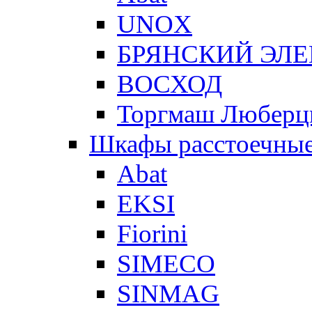
UNOX
БРЯНСКИЙ ЭЛ
ВОСХОД
Торгмаш Любер
Шкафы расстоечны
Abat
EKSI
Fiorini
SIMECO
SINMAG