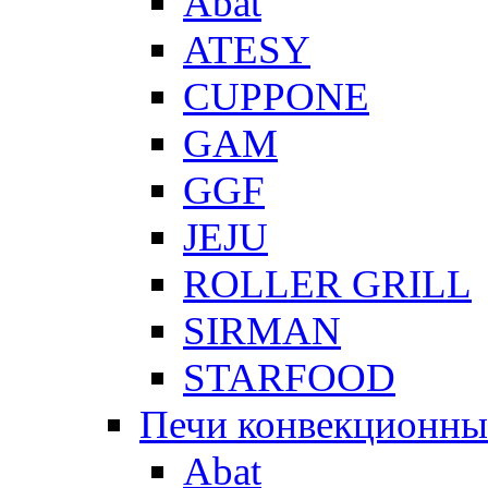
Abat
ATESY
CUPPONE
GAM
GGF
JEJU
ROLLER GRILL
SIRMAN
STARFOOD
Печи конвекционны
Abat