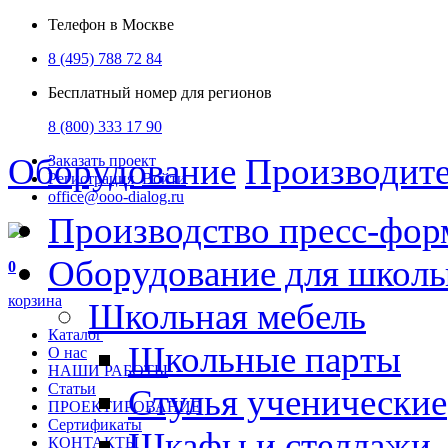
Телефон в Москве
8 (495) 788 72 84
Бесплатный номер для регионов
8 (800) 333 17 90
Оборудование
Производит
Заказать проект
Регистрация
Войти
office@ooo-dialog.ru
Производство пресс-фор
Оборудование для школ
0
корзина
Школьная мебель
Каталог
Школьные парты
О нас
НАШИ РАБОТЫ
Статьи
Стулья ученические
ПРОЕКТИРОВАНИЕ
Сертификаты
Шкафы и стеллажи
КОНТАКТЫ