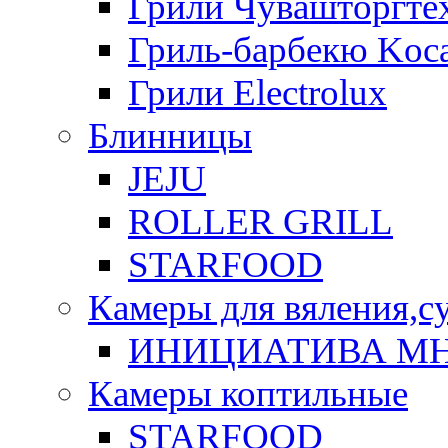
Грили Чувашторгте
Гриль-барбекю Koca
Грили Electrolux
Блинницы
JEJU
ROLLER GRILL
STARFOOD
Камеры для вяления,с
ИНИЦИАТИВА М
Камеры коптильные
STARFOOD