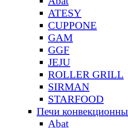
Abat
ATESY
CUPPONE
GAM
GGF
JEJU
ROLLER GRILL
SIRMAN
STARFOOD
Печи конвекционны
Abat