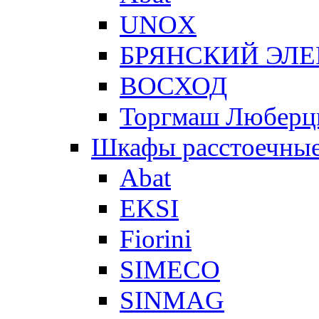
UNOX
БРЯНСКИЙ ЭЛ
ВОСХОД
Торгмаш Любер
Шкафы расстоечны
Abat
EKSI
Fiorini
SIMECO
SINMAG