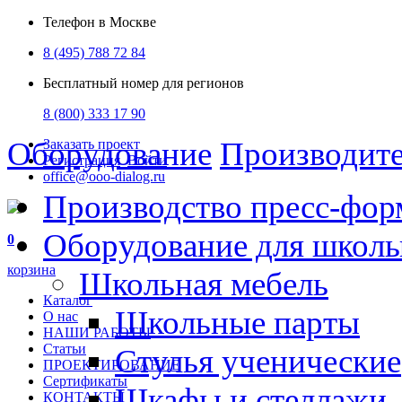
Телефон в Москве
8 (495) 788 72 84
Бесплатный номер для регионов
8 (800) 333 17 90
Оборудование
Производит
Заказать проект
Регистрация
Войти
office@ooo-dialog.ru
Производство пресс-фор
Оборудование для школ
0
корзина
Школьная мебель
Каталог
Школьные парты
О нас
НАШИ РАБОТЫ
Статьи
Стулья ученические
ПРОЕКТИРОВАНИЕ
Сертификаты
Шкафы и стеллажи
КОНТАКТЫ