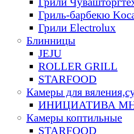
Грили Чувашторгте
Гриль-барбекю Koca
Грили Electrolux
Блинницы
JEJU
ROLLER GRILL
STARFOOD
Камеры для вяления,с
ИНИЦИАТИВА М
Камеры коптильные
STARFOOD