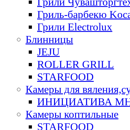
Грили Чувашторгте
Гриль-барбекю Koca
Грили Electrolux
Блинницы
JEJU
ROLLER GRILL
STARFOOD
Камеры для вяления,с
ИНИЦИАТИВА М
Камеры коптильные
STARFOOD