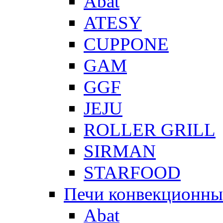
Abat
ATESY
CUPPONE
GAM
GGF
JEJU
ROLLER GRILL
SIRMAN
STARFOOD
Печи конвекционны
Abat