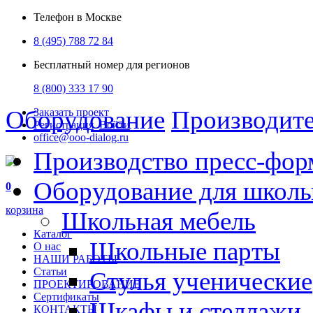
Телефон в Москве
8 (495) 788 72 84
Бесплатный номер для регионов
8 (800) 333 17 90
Оборудование
Производит
Заказать проект
Регистрация
Войти
office@ooo-dialog.ru
Производство пресс-фор
Оборудование для школ
0
корзина
Школьная мебель
Каталог
Школьные парты
О нас
НАШИ РАБОТЫ
Статьи
Стулья ученические
ПРОЕКТИРОВАНИЕ
Сертификаты
Шкафы и стеллажи
КОНТАКТЫ