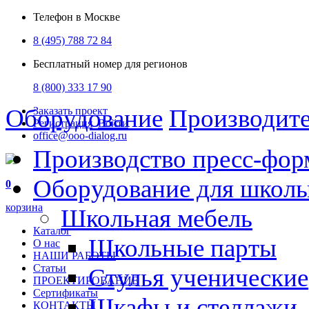
Телефон в Москве
8 (495) 788 72 84
Бесплатный номер для регионов
8 (800) 333 17 90
Оборудование
Производит
Заказать проект
Регистрация
Войти
office@ooo-dialog.ru
Производство пресс-фор
Оборудование для школ
0
корзина
Школьная мебель
Каталог
Школьные парты
О нас
НАШИ РАБОТЫ
Статьи
Стулья ученические
ПРОЕКТИРОВАНИЕ
Сертификаты
Шкафы и стеллажи
КОНТАКТЫ