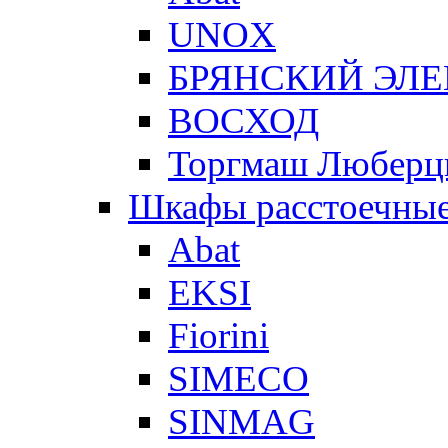
UNOX
БРЯНСКИЙ ЭЛ
ВОСХОД
Торгмаш Любер
Шкафы расстоечны
Abat
EKSI
Fiorini
SIMECO
SINMAG