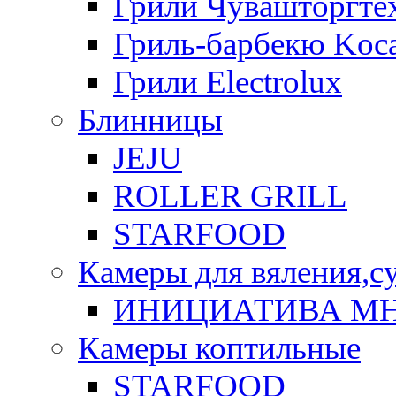
Грили Чувашторгте
Гриль-барбекю Koca
Грили Electrolux
Блинницы
JEJU
ROLLER GRILL
STARFOOD
Камеры для вяления,с
ИНИЦИАТИВА М
Камеры коптильные
STARFOOD