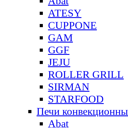
Abat
ATESY
CUPPONE
GAM
GGF
JEJU
ROLLER GRILL
SIRMAN
STARFOOD
Печи конвекционны
Abat