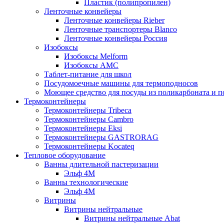
Пластик (полипропилен)
Ленточные конвейеры
Ленточные конвейеры Rieber
Ленточные транспортеры Blanco
Ленточные конвейеры Россия
Изобоксы
Изобоксы Melform
Изобоксы AMC
Таблет-питание для школ
Посудомоечные машины для термоподносов
Моющее средство для посуды из поликарбоната и 
Термоконтейнеры
Термоконтейнеры Tribeca
Термоконтейнеры Cambro
Термоконтейнеры Eksi
Термоконтейнеры GASTRORAG
Термоконтейнеры Kocateq
Тепловое оборудование
Ванны длительной пастеризации
Эльф 4М
Ванны технологические
Эльф 4М
Витрины
Витрины нейтральные
Витрины нейтральные Abat