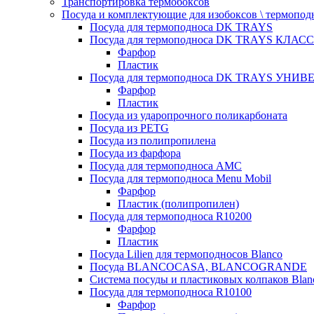
Транспортировка термобоксов
Посуда и комплектующие для изобоксов \ термопод
Посуда для термоподноса DK TRAYS
Посуда для термоподноса DK TRAYS КЛАСС
Фарфор
Пластик
Посуда для термоподноса DK TRAYS УНИВЕ
Фарфор
Пластик
Посуда из ударопрочного поликарбоната
Посуда из PETG
Посуда из полипропилена
Посуда из фарфора
Посуда для термоподноса AMC
Посуда для термоподноса Menu Mobil
Фарфор
Пластик (полипропилен)
Посуда для термоподноса R10200
Фарфор
Пластик
Посуда Lilien для термоподносов Blanco
Посуда BLANCOCASA, BLANCOGRANDE
Система посуды и пластиковых колпаков Blan
Посуда для термоподноса R10100
Фарфор