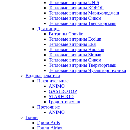
Тепловые витрины UNIS
Тепловые витрины КОБОР
Тепловые витрины Марихолодмаш
Тепловые витрины Сиком
Тепловые витрины Тверьторгмаш
Для пиццы
Витрины Convito
Тепловые витрины Ecolun
Тепловые витрины Eksi
Тепловые витрины Hurakan
Тепловые витрины Sirman
Тепловые витрины Сиком
Тепловые витрины Тверьторгмаш
Тепловые витрины Чувашторгтехника
Водонагреватели
Накопительные
ANIMO
GASTROTOP
STARFOOD
Гродноторгмаш
Проточные
ANIMO
Грили
Грили Arris
Грили Airhot