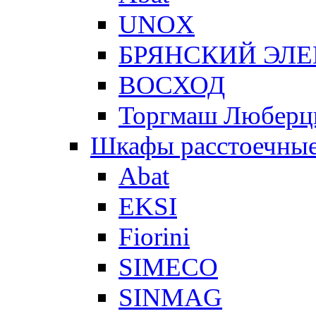
UNOX
БРЯНСКИЙ ЭЛ
ВОСХОД
Торгмаш Любер
Шкафы расстоечны
Abat
EKSI
Fiorini
SIMECO
SINMAG