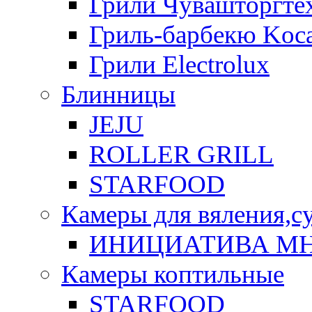
Грили Чувашторгте
Гриль-барбекю Koca
Грили Electrolux
Блинницы
JEJU
ROLLER GRILL
STARFOOD
Камеры для вяления,с
ИНИЦИАТИВА М
Камеры коптильные
STARFOOD