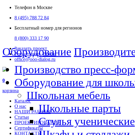
Телефон в Москве
8 (495) 788 72 84
Бесплатный номер для регионов
8 (800) 333 17 90
Оборудование
Производит
Заказать проект
Регистрация
Войти
office@ooo-dialog.ru
Производство пресс-фор
Оборудование для школ
0
корзина
Школьная мебель
Каталог
Школьные парты
О нас
НАШИ РАБОТЫ
Статьи
Стулья ученические
ПРОЕКТИРОВАНИЕ
Сертификаты
Шкафы и стеллажи
КОНТАКТЫ