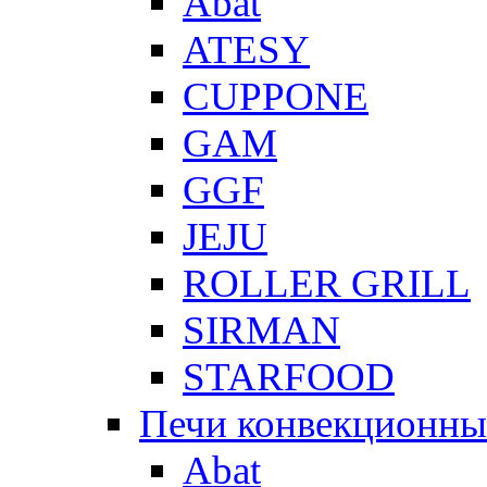
Abat
ATESY
CUPPONE
GAM
GGF
JEJU
ROLLER GRILL
SIRMAN
STARFOOD
Печи конвекционны
Abat