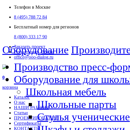
Телефон в Москве
8 (495) 788 72 84
Бесплатный номер для регионов
8 (800) 333 17 90
Оборудование
Производит
Заказать проект
Регистрация
Войти
office@ooo-dialog.ru
Производство пресс-фор
Оборудование для школ
0
корзина
Школьная мебель
Каталог
Школьные парты
О нас
НАШИ РАБОТЫ
Статьи
Стулья ученические
ПРОЕКТИРОВАНИЕ
Сертификаты
Шкафы и стеллажи
КОНТАКТЫ