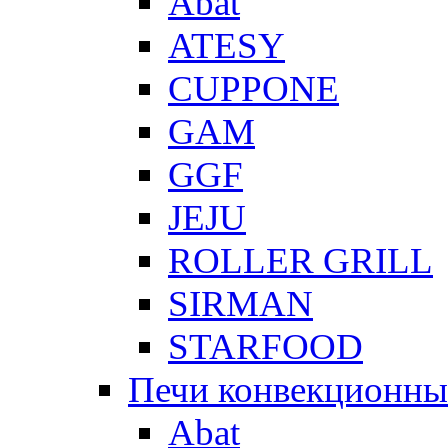
Abat
ATESY
CUPPONE
GAM
GGF
JEJU
ROLLER GRILL
SIRMAN
STARFOOD
Печи конвекционны
Abat