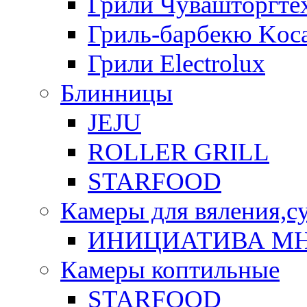
Грили Чувашторгте
Гриль-барбекю Koca
Грили Electrolux
Блинницы
JEJU
ROLLER GRILL
STARFOOD
Камеры для вяления,с
ИНИЦИАТИВА М
Камеры коптильные
STARFOOD