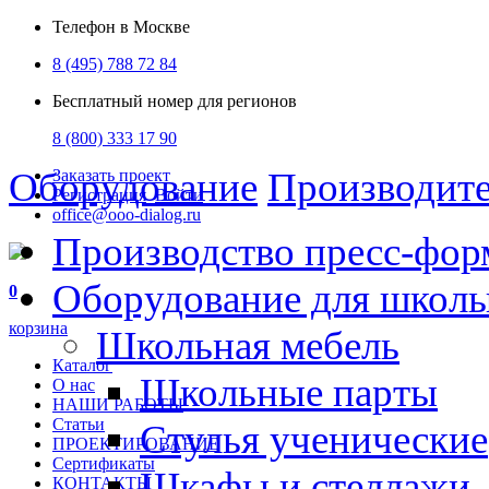
Телефон в Москве
8 (495) 788 72 84
Бесплатный номер для регионов
8 (800) 333 17 90
Оборудование
Производит
Заказать проект
Регистрация
Войти
office@ooo-dialog.ru
Производство пресс-фор
Оборудование для школ
0
корзина
Школьная мебель
Каталог
Школьные парты
О нас
НАШИ РАБОТЫ
Статьи
Стулья ученические
ПРОЕКТИРОВАНИЕ
Сертификаты
Шкафы и стеллажи
КОНТАКТЫ