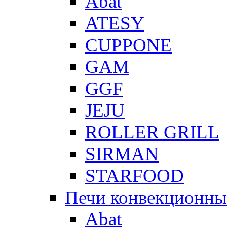
Abat
ATESY
CUPPONE
GAM
GGF
JEJU
ROLLER GRILL
SIRMAN
STARFOOD
Печи конвекционны
Abat