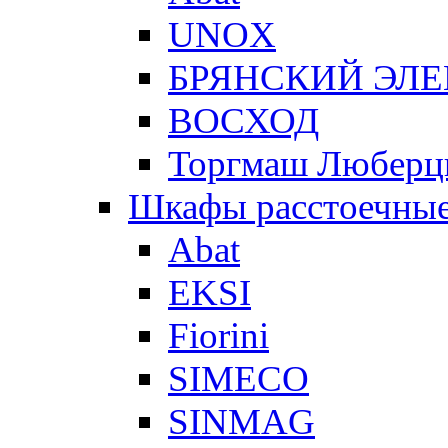
UNOX
БРЯНСКИЙ ЭЛ
ВОСХОД
Торгмаш Любер
Шкафы расстоечны
Abat
EKSI
Fiorini
SIMECO
SINMAG